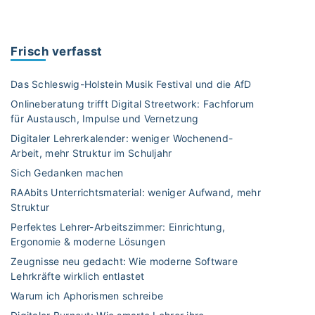
e
r
n
Frisch verfasst
i
n
Das Schleswig-Holstein Musik Festival und die AfD
h
Onlineberatung trifft Digital Streetwork: Fachforum
a
für Austausch, Impulse und Vernetzung
l
Digitaler Lehrerkalender: weniger Wochenend-
t
Arbeit, mehr Struktur im Schuljahr
e
u
Sich Gedanken machen
n
RAAbits Unterrichtsmaterial: weniger Aufwand, mehr
d
Struktur
Z
Perfektes Lehrer-Arbeitszimmer: Einrichtung,
u
Ergonomie & moderne Lösungen
k
Zeugnisse neu gedacht: Wie moderne Software
u
Lehrkräfte wirklich entlastet
n
Warum ich Aphorismen schreibe
f