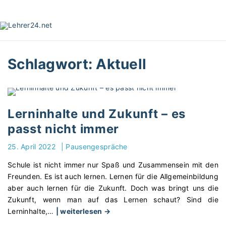
S
k
i
p
t
Schlagwort:
Aktuell
o
c
o
n
t
Lerninhalte und Zukunft – es
e
passt nicht immer
n
t
25. April 2022
|
Pausengespräche
Schule ist nicht immer nur Spaß und Zusammensein mit den
Freunden. Es ist auch lernen. Lernen für die Allgemeinbildung
aber auch lernen für die Zukunft. Doch was bringt uns die
Zukunft, wenn man auf das Lernen schaut? Sind die
"
Lerninhalte,
…
| weiterlesen →
L