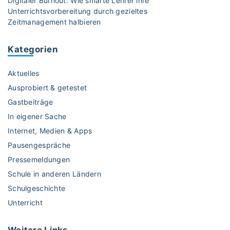
Digitaler Burnout: Wie smarte Lehrer ihre
t
Unterrichtsvorbereitung durch gezieltes
–
Zeitmanagement halbieren
e
s
Kategorien
p
a
Aktuelles
s
s
Ausprobiert & getestet
t
Gastbeiträge
n
In eigener Sache
i
Internet, Medien & Apps
c
h
Pausengespräche
t
Pressemeldungen
i
Schule in anderen Ländern
m
Schulgeschichte
m
Unterricht
e
r
"
Weitere
Links