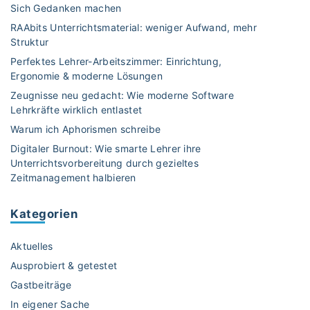
s
Sich Gedanken machen
r
i
b
RAAbits Unterrichtsmaterial: weniger Aufwand, mehr
e
l
Struktur
r
ü
Perfektes Lehrer-Arbeitszimmer: Einrichtung,
e
m
Ergonomie & moderne Lösungen
n
t
Zeugnisse neu gedacht: Wie moderne Software
S
e
Lehrkräfte wirklich entlastet
i
,
Warum ich Aphorismen schreibe
e
d
Digitaler Burnout: Wie smarte Lehrer ihre
I
i
Unterrichtsvorbereitung durch gezieltes
h
r
Zeitmanagement halbieren
r
e
e
k
Kategorien
S
t
c
e
Aktuelles
h
u
ü
n
Ausprobiert & getestet
l
d
Gastbeiträge
e
e
In eigener Sache
r