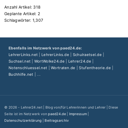
b
Anzahl Artikel:
318
e
Geplante Artikel:
2
i
Schlagwörter:
1,307
t
a
u
c
Ebenfalls im Netzwerk von paed24.de:
h
LehrerLinks.net
|
LehrerLinks.de
|
Schulraetsel.de
|
f
Suchsel.net
|
WortWolke24.de
|
Lehrer24.de
|
ü
Notenschluessel.net
|
Wortraten.de
|
Stufentheorie.de
|
r
Buchhilfe.net
| ...
d
e
n
U
n
©
2026
- Lehrer24.net | Blog von/für Lehrerinnen und Lehrer | Diese
t
Seite ist im Netzwerk von
paed24.de
|
Impressum
|
e
Datenschutzerklärung
|
Beitragsarchiv
r