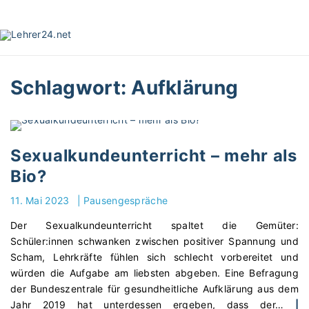
S
k
i
p
t
Schlagwort:
Aufklärung
o
c
o
n
t
Sexualkundeunterricht – mehr als
e
Bio?
n
t
11. Mai 2023
|
Pausengespräche
Der Sexualkundeunterricht spaltet die Gemüter:
Schüler:innen schwanken zwischen positiver Spannung und
Scham, Lehrkräfte fühlen sich schlecht vorbereitet und
würden die Aufgabe am liebsten abgeben. Eine Befragung
der Bundeszentrale für gesundheitliche Aufklärung aus dem
Jahr 2019 hat unterdessen ergeben, dass der
…
|