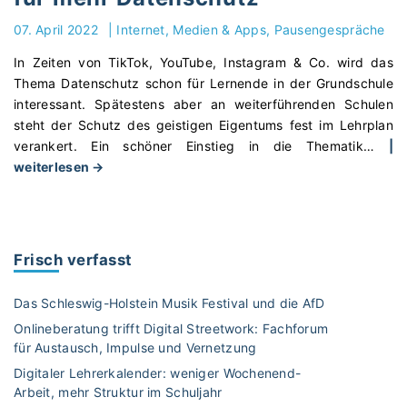
e
e
-
07. April 2022
|
Internet, Medien & Apps
Pausengespräche
m
K
a
In Zeiten von TikTok, YouTube, Instagram & Co. wird das
a
„
Thema Datenschutz schon für Lernende in der Grundschule
n
M
interessant. Spätestens aber an weiterführenden Schulen
a
e
steht der Schutz des geistigen Eigentums fest im Lehrplan
l
n
verankert. Ein schöner Einstieg in die Thematik
…
|
„
a
"
weiterlesen →
A
r
S
u
c
o
f
h
s
K
e
e
l
Frisch verfasst
“
n
o
"
s
“
Das Schleswig-Holstein Musik Festival und die AfD
i
–
Onlineberatung trifft Digital Streetwork: Fachforum
b
u
für Austausch, Impulse und Vernetzung
i
n
Digitaler Lehrerkalender: weniger Wochenend-
l
v
Arbeit, mehr Struktur im Schuljahr
i
e