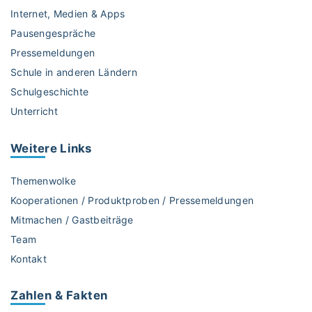
h
Internet, Medien & Apps
f
r
ü
Pausengespräche
l
r
i
Pressemeldungen
m
c
Schule in anderen Ländern
e
h
Schulgeschichte
h
e
Unterricht
r
A
D
u
a
f
Weitere
Links
t
k
e
l
Themenwolke
n
ä
Kooperationen / Produktproben / Pressemeldungen
s
r
Mitmachen / Gastbeiträge
c
u
Team
h
n
u
g
Kontakt
t
s
z
a
Zahlen & Fakten
"
r