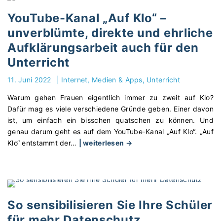
t
c
e
h
YouTube-Kanal „Auf Klo“ –
n
t
unverblümte, direkte und ehrliche
l
–
Aufklärungsarbeit auch für den
o
m
s
e
Unterricht
e
h
11. Juni 2022
|
Internet, Medien & Apps
Unterricht
s
r
W
a
Warum gehen Frauen eigentlich immer zu zweit auf Klo?
e
l
Dafür mag es viele verschiedene Gründe geben. Einer davon
b
s
ist, um einfach ein bisschen quatschen zu können. Und
i
B
genau darum geht es auf dem YouTube-Kanal „Auf Klo“. „Auf
n
i
"
Klo“ entstammt der
…
| weiterlesen →
a
o
Y
r
?
o
z
"
u
u
T
m
u
So sensibilisieren Sie Ihre Schüler
T
b
h
für mehr Datenschutz