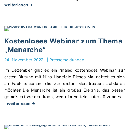
"
weiterlesen →
S
e
x
u
a
Kostenloses Webinar zum Thema
l
„Menarche“
k
u
24. November 2022
|
Pressemeldungen
n
Im Dezember gibt es ein finales kostenloses Webinar zur
d
ersten Blutung mit Nina Hanefeld!⁠Dieses Mal richtet es sich
e
an Fachmenschen, die zur ersten Menstruation aufklären
u
möchten.⁠⁠Die Menarche ist ein großes Ereignis, das besser
n
gemeistert werden kann, wenn im Vorfeld unterstützendes
…
t
"
| weiterlesen →
e
K
r
o
r
s
i