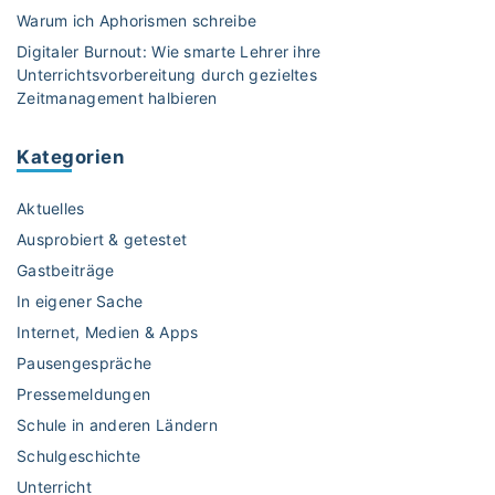
n
Warum ich Aphorismen schreibe
A
Digitaler Burnout: Wie smarte Lehrer ihre
n
Unterrichtsvorbereitung durch gezieltes
k
Zeitmanagement halbieren
e
r
Kategorien
–
S
Aktuelles
o
n
Ausprobiert & getestet
u
Gastbeiträge
t
In eigener Sache
z
Internet, Medien & Apps
t
d
Pausengespräche
u
Pressemeldungen
d
Schule in anderen Ländern
i
Schulgeschichte
e
Unterricht
E