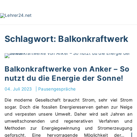
S
k
i
p
t
Schlagwort:
Balkonkraftwerk
o
c
o
n
t
Balkonkraftwerke von Anker – So
e
nutzt du die Energie der Sonne!
n
t
04. Juli 2023
|
Pausengespräche
Die moderne Gesellschaft braucht Strom, sehr viel Strom
sogar. Doch die fossilen Energiereserven gehen zur Neige
und verpesten unsere Umwelt. Daher wird seit Jahren an
umweltschonenden und regenerativen Verfahren und
Methoden zur Energiegewinnung und Stromerzeugung
geforscht. Eine hervorragende Möglichkeit der
…
|