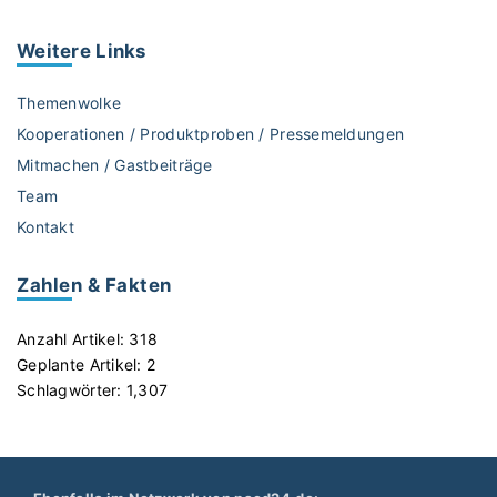
n
e
Weitere
Links
r
g
Themenwolke
i
Kooperationen / Produktproben / Pressemeldungen
e
Mitmachen / Gastbeiträge
d
Team
e
r
Kontakt
S
o
Zahlen & Fakten
n
n
Anzahl Artikel:
318
e
Geplante Artikel:
2
!
Schlagwörter:
1,307
"