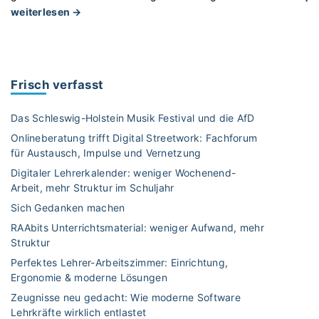
"
weiterlesen →
B
a
l
k
Frisch verfasst
o
n
Das Schleswig-Holstein Musik Festival und die AfD
k
Onlineberatung trifft Digital Streetwork: Fachforum
r
für Austausch, Impulse und Vernetzung
a
Digitaler Lehrerkalender: weniger Wochenend-
f
Arbeit, mehr Struktur im Schuljahr
t
w
Sich Gedanken machen
e
RAAbits Unterrichtsmaterial: weniger Aufwand, mehr
r
Struktur
k
Perfektes Lehrer-Arbeitszimmer: Einrichtung,
e
Ergonomie & moderne Lösungen
v
Zeugnisse neu gedacht: Wie moderne Software
o
Lehrkräfte wirklich entlastet