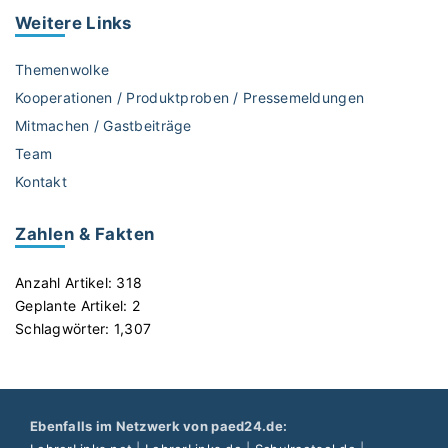
n
Weitere
Links
d
K
Themenwolke
i
Kooperationen / Produktproben / Pressemeldungen
n
Mitmachen / Gastbeiträge
d
Team
e
r
Kontakt
a
r
Zahlen & Fakten
b
e
Anzahl Artikel:
318
i
Geplante Artikel:
2
t
Schlagwörter:
1,307
"
Ebenfalls im Netzwerk von paed24.de: