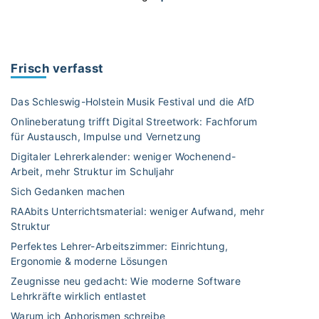
S
c
h
u
Frisch verfasst
l
e
Das Schleswig-Holstein Musik Festival und die AfD
i
Onlineberatung trifft Digital Streetwork: Fachforum
n
für Austausch, Impulse und Vernetzung
B
Digitaler Lehrerkalender: weniger Wochenend-
r
Arbeit, mehr Struktur im Schuljahr
a
s
Sich Gedanken machen
i
RAAbits Unterrichtsmaterial: weniger Aufwand, mehr
l
Struktur
i
Perfektes Lehrer-Arbeitszimmer: Einrichtung,
e
Ergonomie & moderne Lösungen
n
Zeugnisse neu gedacht: Wie moderne Software
–
Lehrkräfte wirklich entlastet
Z
Warum ich Aphorismen schreibe