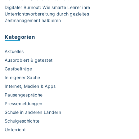
w
Digitaler Burnout: Wie smarte Lehrer ihre
i
Unterrichtsvorbereitung durch gezieltes
s
Zeitmanagement halbieren
c
h
Kategorien
e
n
Aktuelles
S
c
Ausprobiert & getestet
h
Gastbeiträge
u
In eigener Sache
l
Internet, Medien & Apps
p
f
Pausengespräche
l
Pressemeldungen
i
Schule in anderen Ländern
c
Schulgeschichte
h
Unterricht
t
u