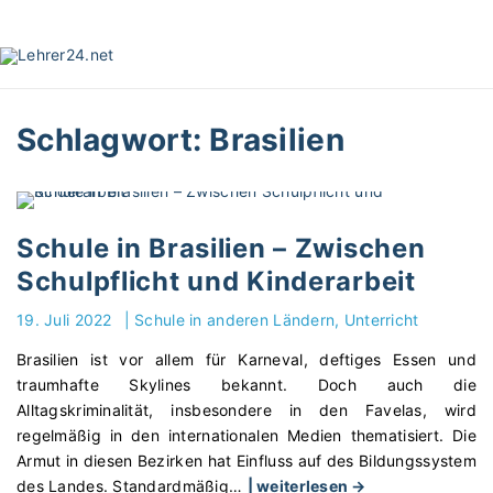
S
k
i
p
t
Schlagwort:
Brasilien
o
c
o
n
t
Schule in Brasilien – Zwischen
e
Schulpflicht und Kinderarbeit
n
t
19. Juli 2022
|
Schule in anderen Ländern
Unterricht
Brasilien ist vor allem für Karneval, deftiges Essen und
traumhafte Skylines bekannt. Doch auch die
Alltagskriminalität, insbesondere in den Favelas, wird
regelmäßig in den internationalen Medien thematisiert. Die
Armut in diesen Bezirken hat Einfluss auf des Bildungssystem
"
des Landes. Standardmäßig
…
| weiterlesen →