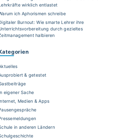
Lehrkräfte wirklich entlastet
Warum ich Aphorismen schreibe
Digitaler Burnout: Wie smarte Lehrer ihre
Unterrichtsvorbereitung durch gezieltes
Zeitmanagement halbieren
Kategorien
Aktuelles
Ausprobiert & getestet
Gastbeiträge
In eigener Sache
Internet, Medien & Apps
Pausengespräche
Pressemeldungen
Schule in anderen Ländern
Schulgeschichte