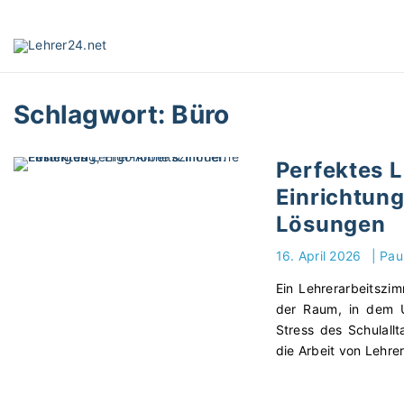
S
k
i
p
t
Schlagwort:
Büro
o
c
o
Perfektes 
n
Einrichtun
t
e
Lösungen
n
16. April 2026
|
Pau
t
Ein Lehrerarbeitszim
der Raum, in dem U
Stress des Schulall
die Arbeit von Lehre