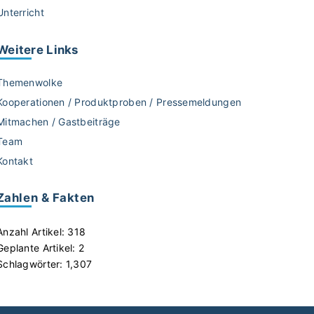
Unterricht
Weitere
Links
Themenwolke
Kooperationen / Produktproben / Pressemeldungen
Mitmachen / Gastbeiträge
Team
Kontakt
Zahlen & Fakten
Anzahl Artikel:
318
Geplante Artikel:
2
Schlagwörter:
1,307