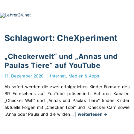
S
k
i
p
t
Schlagwort:
CheXperiment
o
c
o
„Checkerwelt“ und „Annas und
n
Paulas Tiere“ auf YouTube
t
e
11. Dezember 2020
|
Internet, Medien & Apps
n
t
Ab sofort werden die zwei erfolgreichen Kinder-Formate des
BR Fernsehens auf YouTube präsentiert. Auf den Kanälen
„Checker Welt“ und „Annas und Paulas Tiere“ finden Kinder
aktuelle Folgen mit „Checker Tobi“ und „Checker Can“ sowie
"
„Anna oder Paula und die wilden
…
| weiterlesen →
„
C