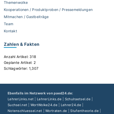
o
Themenwolke
u
Kooperationen / Produktproben / Pressemeldungen
T
Mitmachen / Gastbeiträge
u
Team
b
e
Kontakt
"
Zahlen & Fakten
Anzahl Artikel:
318
Geplante Artikel:
2
Schlagwörter:
1,307
Ebenfalls im Netzwerk von paed24.de:
LehrerLinks.net
|
LehrerLinks.de
|
Schulraetsel.de
|
Suchsel.net
|
WortWolke24.de
|
Lehrer24.de
|
Notenschluessel.net
|
Wortraten.de
|
Stufentheorie.de
|