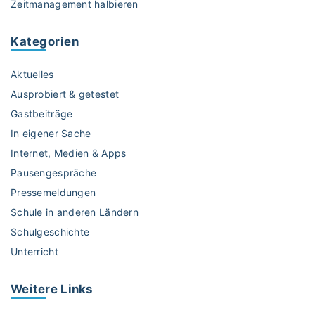
Zeitmanagement halbieren
u
n
Kategorien
d
P
Aktuelles
a
u
Ausprobiert & getestet
l
Gastbeiträge
a
In eigener Sache
s
Internet, Medien & Apps
T
i
Pausengespräche
e
Pressemeldungen
r
Schule in anderen Ländern
e
Schulgeschichte
“
Unterricht
a
u
f
Weitere
Links
Y