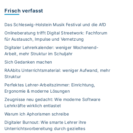
h
e
Frisch verfasst
c
k
Das Schleswig-Holstein Musik Festival und die AfD
e
Onlineberatung trifft Digital Streetwork: Fachforum
r
für Austausch, Impulse und Vernetzung
w
Digitaler Lehrerkalender: weniger Wochenend-
e
Arbeit, mehr Struktur im Schuljahr
l
t
Sich Gedanken machen
“
RAAbits Unterrichtsmaterial: weniger Aufwand, mehr
u
Struktur
n
Perfektes Lehrer-Arbeitszimmer: Einrichtung,
d
Ergonomie & moderne Lösungen
„
Zeugnisse neu gedacht: Wie moderne Software
A
Lehrkräfte wirklich entlastet
n
Warum ich Aphorismen schreibe
n
Digitaler Burnout: Wie smarte Lehrer ihre
a
Unterrichtsvorbereitung durch gezieltes
s