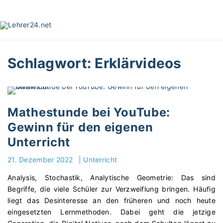
S
k
i
p
t
Schlagwort:
Erklärvideos
o
c
o
n
t
Mathestunde bei YouTube:
e
Gewinn für den eigenen
n
Unterricht
t
21. Dezember 2022
|
Unterricht
Analysis, Stochastik, Analytische Geometrie: Das sind
Begriffe, die viele Schüler zur Verzweiflung bringen. Häufig
liegt das Desinteresse an den früheren und noch heute
eingesetzten Lernmethoden. Dabei geht die jetzige