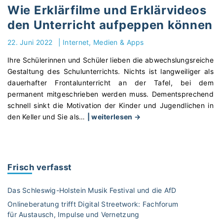
n
u
Wie Erklärfilme und Erklärvideos
e
b
den Unterricht aufpeppen können
M
e
a
:
22. Juni 2022
|
Internet, Medien & Apps
t
G
Ihre Schülerinnen und Schüler lieben die abwechslungsreiche
h
e
Gestaltung des Schulunterrichts. Nichts ist langweiliger als
e
w
dauerhafter Frontalunterricht an der Tafel, bei dem
l
i
permanent mitgeschrieben werden muss. Dementsprechend
e
n
schnell sinkt die Motivation der Kinder und Jugendlichen in
r
n
"
den Keller und Sie als
…
| weiterlesen →
n
f
W
e
ü
i
n
r
e
m
d
E
i
e
Frisch verfasst
r
t
n
k
Y
e
Das Schleswig-Holstein Musik Festival und die AfD
l
o
i
Onlineberatung trifft Digital Streetwork: Fachforum
ä
u
g
für Austausch, Impulse und Vernetzung
r
T