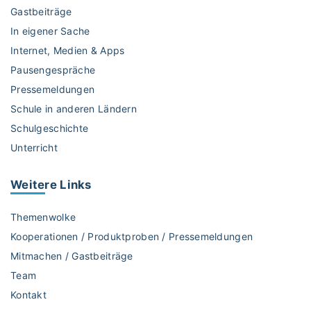
s
c
Gastbeiträge
d
h
In eigener Sache
e
t
Internet, Medien & Apps
n
’
U
Pausengespräche
s
n
m
Pressemeldungen
t
ö
Schule in anderen Ländern
e
g
Schulgeschichte
r
l
Unterricht
r
i
i
c
c
h
Weitere
Links
h
"
t
Themenwolke
a
Kooperationen / Produktproben / Pressemeldungen
u
Mitmachen / Gastbeiträge
f
Team
p
e
Kontakt
p