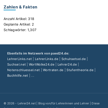
p
Zahlen & Fakten
e
n
Anzahl Artikel:
318
k
Geplante Artikel:
2
ö
Schlagwörter:
1,307
n
n
e
n
Ebenfalls im Netzwerk von paed24.de:
"
LehrerLinks.net
|
LehrerLinks.de
|
Schulraetsel.de
|
Suchsel.net
|
WortWolke24.de
|
Lehrer24.de
|
Notenschluessel.net
|
Wortraten.de
|
Stufentheorie.de
|
Buchhilfe.net
| ...
©
2026
- Lehrer24.net | Blog von/für Lehrerinnen und Lehrer | Diese