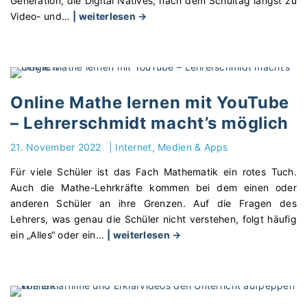
Generation, die Digital Natives, nach dem Schultag längst zu
"
Video- und
…
| weiterlesen →
M
a
t
h
e
Online Mathe lernen mit YouTube
s
– Lehrerschmidt macht’s möglich
t
u
21. November 2022
|
Internet, Medien & Apps
n
Für viele Schüler ist das Fach Mathematik ein rotes Tuch.
d
Auch die Mathe-Lehrkräfte kommen bei dem einen oder
e
anderen Schüler an ihre Grenzen. Auf die Fragen des
b
Lehrers, was genau die Schüler nicht verstehen, folgt häufig
e
"
ein „Alles“ oder ein
…
| weiterlesen →
i
O
Y
n
o
l
u
i
T