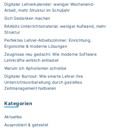
e
Digitaler Lehrerkalender: weniger Wochenend-
f
u
n
Arbeit, mehr Struktur im Schuljahr
i
b
e
l
Sich Gedanken machen
e
n
m
–
RAAbits Unterrichtsmaterial: weniger Aufwand, mehr
U
e
L
Struktur
n
u
e
t
Perfektes Lehrer-Arbeitszimmer: Einrichtung,
n
h
e
Ergonomie & moderne Lösungen
d
r
r
Zeugnisse neu gedacht: Wie moderne Software
E
e
r
Lehrkräfte wirklich entlastet
r
r
i
Warum ich Aphorismen schreibe
k
s
c
Digitaler Burnout: Wie smarte Lehrer ihre
l
c
h
Unterrichtsvorbereitung durch gezieltes
ä
h
t
Zeitmanagement halbieren
r
m
"
v
i
Kategorien
i
d
d
t
Aktuelles
e
m
o
a
Ausprobiert & getestet