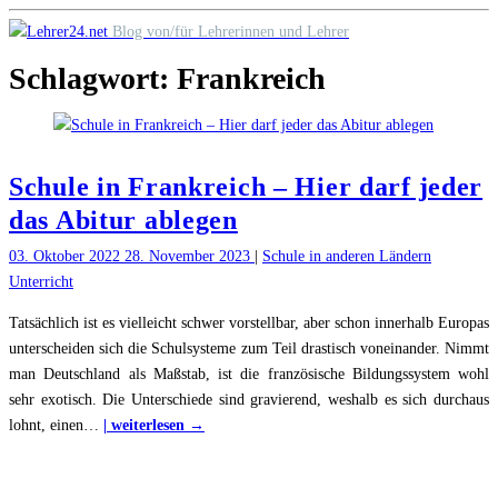
Skip
Blog von/für Lehrerinnen und Lehrer
to
Schlagwort:
Frankreich
content
Schule in Frankreich – Hier darf jeder
das Abitur ablegen
03. Oktober 2022
28. November 2023
|
Schule in anderen Ländern
Unterricht
Tatsächlich ist es vielleicht schwer vorstellbar, aber schon innerhalb Europas
unterscheiden sich die Schulsysteme zum Teil drastisch voneinander. Nimmt
man Deutschland als Maßstab, ist die französische Bildungssystem wohl
sehr exotisch. Die Unterschiede sind gravierend, weshalb es sich durchaus
"Schule
lohnt, einen
…
| weiterlesen →
in
Frankreich