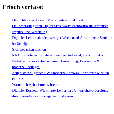
–
Frisch verfasst
Hier
darf
jeder
Das Schleswig-Holstein Musik Festival und die AfD
das
Onlineberatung trifft Digital Streetwork: Fachforum für Austausch,
Abitur
Impulse und Vernetzung
ablegen"
Digitaler Lehrerkalender: weniger Wochenend-Arbeit, mehr Struktur
im Schuljahr
Sich Gedanken machen
RAAbits Unterrichtsmaterial: weniger Aufwand, mehr Struktur
Perfektes Lehrer-Arbeitszimmer: Einrichtung, Ergonomie &
moderne Lösungen
Zeugnisse neu gedacht: Wie moderne Software Lehrkräfte wirklich
entlastet
Warum ich Aphorismen schreibe
Digitaler Burnout: Wie smarte Lehrer ihre Unterrichtsvorbereitung
durch gezieltes Zeitmanagement halbieren