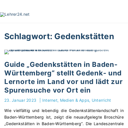
S
k
i
p
t
Schlagwort:
Gedenkstätten
o
c
o
n
t
Guide „Gedenkstätten in Baden-
e
Württemberg“ stellt Gedenk- und
n
Lernorte im Land vor und lädt zur
t
Spurensuche vor Ort ein
23. Januar 2023
|
Internet, Medien & Apps
Unterricht
Wie vielfältig und lebendig die Gedenkstättenlandschaft in
Baden-Württemberg ist, zeigt die neuaufgelegte Broschüre
„Gedenkstätten in Baden-Württemberg“. Die Landeszentrale