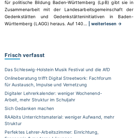
für politische Bildung Baden-Württemberg (LpB) gibt sie in
Zusammenarbeit mit der Landesarbeitsgemeinschaft der
Gedenkstätten und Gedenkstätteninitiativen in Baden-
"
Württemberg (LAGG) heraus. Auf 140
…
| weiterlesen →
G
u
i
d
Frisch verfasst
e
„
Das Schleswig-Holstein Musik Festival und die AfD
G
Onlineberatung trifft Digital Streetwork: Fachforum
e
für Austausch, Impulse und Vernetzung
d
Digitaler Lehrerkalender: weniger Wochenend-
e
Arbeit, mehr Struktur im Schuljahr
n
k
Sich Gedanken machen
s
RAAbits Unterrichtsmaterial: weniger Aufwand, mehr
t
Struktur
ä
Perfektes Lehrer-Arbeitszimmer: Einrichtung,
t