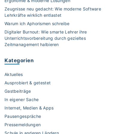
Ergonomie & moderne Lösungen
t
Zeugnisse neu gedacht: Wie moderne Software
e
Lehrkräfte wirklich entlastet
n
Warum ich Aphorismen schreibe
i
Digitaler Burnout: Wie smarte Lehrer ihre
n
Unterrichtsvorbereitung durch gezieltes
B
Zeitmanagement halbieren
a
d
Kategorien
e
n
Aktuelles
-
W
Ausprobiert & getestet
ü
Gastbeiträge
r
In eigener Sache
t
Internet, Medien & Apps
t
e
Pausengespräche
m
Pressemeldungen
b
Schule in anderen Ländern