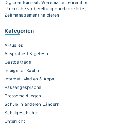
Digitaler Burnout: Wie smarte Lehrer ihre
e
u
Unterrichtsvorbereitung durch gezieltes
n
I
Zeitmanagement halbieren
z
n
u
f
Kategorien
d
l
i
u
Aktuelles
g
e
i
Ausprobiert & getestet
n
t
c
Gastbeiträge
a
e
In eigener Sache
l
r
Internet, Medien & Apps
e
n
n
Pausengespräche
?
M
"
Pressemeldungen
a
Schule in anderen Ländern
r
Schulgeschichte
i
Unterricht
o
n