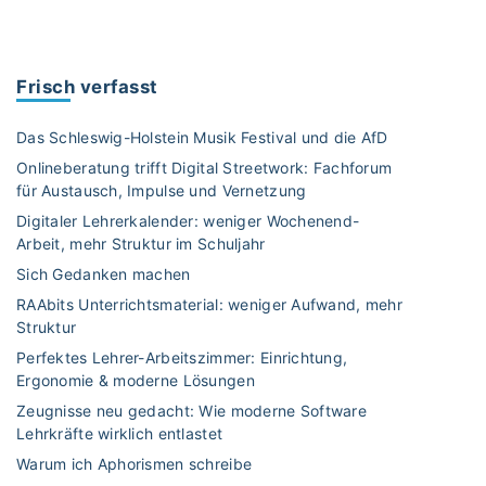
ä
i
n
e
o
u
m
Frisch verfasst
n
e
s
n
Das Schleswig-Holstein Musik Festival und die AfD
I
–
Onlineberatung trifft Digital Streetwork: Fachforum
n
L
für Austausch, Impulse und Vernetzung
f
e
Digitaler Lehrerkalender: weniger Wochenend-
l
h
Arbeit, mehr Struktur im Schuljahr
u
r
e
Sich Gedanken machen
e
n
r
RAAbits Unterrichtsmaterial: weniger Aufwand, mehr
c
Struktur
w
e
e
Perfektes Lehrer-Arbeitszimmer: Einrichtung,
r
r
Ergonomie & moderne Lösungen
*
d
Zeugnisse neu gedacht: Wie moderne Software
i
e
Lehrkräfte wirklich entlastet
n
n
Warum ich Aphorismen schreibe
n
z