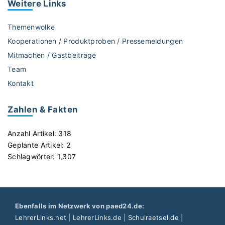
e
Weitere
Links
t
t
Themenwolke
e
Kooperationen / Produktproben / Pressemeldungen
n
Mitmachen / Gastbeiträge
w
Team
e
r
Kontakt
d
e
Zahlen & Fakten
n
l
Anzahl Artikel:
318
a
Geplante Artikel:
2
s
Schlagwörter:
1,307
s
e
n
:
Ebenfalls im Netzwerk von paed24.de:
A
LehrerLinks.net
|
LehrerLinks.de
|
Schulraetsel.de
|
l