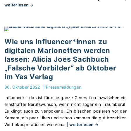
"
weiterlesen →
D
a
s
L
e
Wie uns Influencer*innen zu
h
digitalen Marionetten werden
r
lassen: Alicia Joes Sachbuch
e
r
„Falsche Vorbilder“ ab Oktober
S
im Yes Verlag
c
h
06. Oktober 2022
|
Pressemeldungen
m
Influencer – das ist für eine ganze Generation inzwischen ein
i
ernsthafter Berufswunsch, wenn nicht sogar ein Traumberuf.
d
Es klingt auch zu verlockend: Ein bisschen posieren vor der
t
Kamera, ein paar Likes und schon kommen die gut bezahlten
P
"
Werbekooperationen wie von
…
| weiterlesen →
h
W