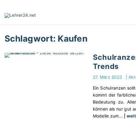
S
k
i
p
t
Schlagwort:
Kaufen
o
c
o
Schulranze
n
Trends
t
e
27. März 2023
|
Akt
n
t
Ein Schulranzen soll
kommt der farbliche
Bedeutung zu. Alle
können als nur gut a
Modelle zum
…
| wei