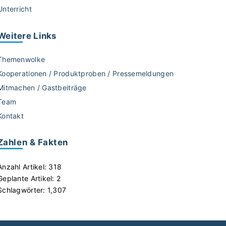
Unterricht
Weitere
Links
Themenwolke
Kooperationen / Produktproben / Pressemeldungen
Mitmachen / Gastbeiträge
Team
Kontakt
Zahlen & Fakten
Anzahl Artikel:
318
Geplante Artikel:
2
Schlagwörter:
1,307