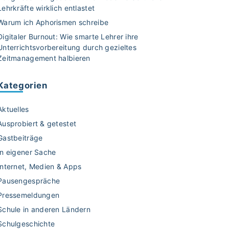
Lehrkräfte wirklich entlastet
Warum ich Aphorismen schreibe
Digitaler Burnout: Wie smarte Lehrer ihre
Unterrichtsvorbereitung durch gezieltes
Zeitmanagement halbieren
Kategorien
Aktuelles
Ausprobiert & getestet
Gastbeiträge
In eigener Sache
Internet, Medien & Apps
Pausengespräche
Pressemeldungen
Schule in anderen Ländern
Schulgeschichte