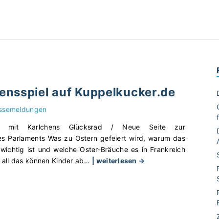
ensspiel auf Kuppelkucker.de
ssemeldungen
n mit Karlchens Glücksrad / Neue Seite zur
s Parlaments Was zu Ostern gefeiert wird, warum das
 wichtig ist und welche Oster-Bräuche es in Frankreich
"
– all das können Kinder ab
…
| weiterlesen →
O
s
t
e
r