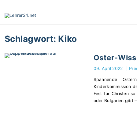
S
k
i
p
t
Schlagwort:
Kiko
o
c
o
Oster-Wiss
n
t
09. April 2022
|
Pre
e
Spannende Oster
n
Kinderkommission de
t
Fest für Christen so
oder Bulgarien gibt 