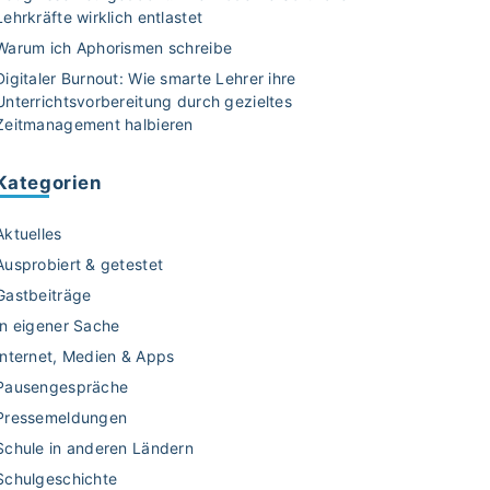
Lehrkräfte wirklich entlastet
Warum ich Aphorismen schreibe
Digitaler Burnout: Wie smarte Lehrer ihre
Unterrichtsvorbereitung durch gezieltes
Zeitmanagement halbieren
Kategorien
Aktuelles
Ausprobiert & getestet
Gastbeiträge
In eigener Sache
Internet, Medien & Apps
Pausengespräche
Pressemeldungen
Schule in anderen Ländern
Schulgeschichte