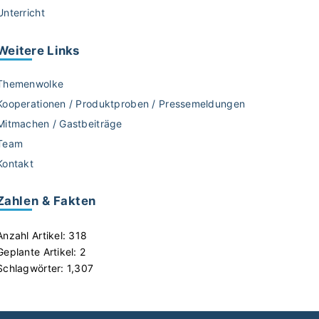
Unterricht
Weitere
Links
Themenwolke
Kooperationen / Produktproben / Pressemeldungen
Mitmachen / Gastbeiträge
Team
Kontakt
Zahlen & Fakten
Anzahl Artikel:
318
Geplante Artikel:
2
Schlagwörter:
1,307