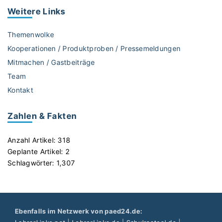
r
Weitere
Links
i
g
Themenwolke
e
Kooperationen / Produktproben / Pressemeldungen
“
Mitmachen / Gastbeiträge
"
Team
Kontakt
Zahlen & Fakten
Anzahl Artikel:
318
Geplante Artikel:
2
Schlagwörter:
1,307
Ebenfalls im Netzwerk von paed24.de: