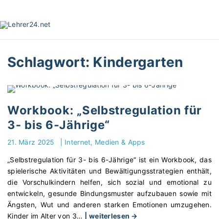
S
k
i
p
t
Schlagwort:
Kindergarten
o
c
o
n
t
Workbook: „Selbstregulation für
e
3- bis 6-Jährige“
n
t
21. März 2025
|
Internet, Medien & Apps
„Selbstregulation für 3- bis 6-Jährige“ ist ein Workbook, das
spielerische Aktivitäten und Bewältigungsstrategien enthält,
die Vorschulkindern helfen, sich sozial und emotional zu
entwickeln, gesunde Bindungsmuster aufzubauen sowie mit
Ängsten, Wut und anderen starken Emotionen umzugehen.
"
Kinder im Alter von 3
…
| weiterlesen →