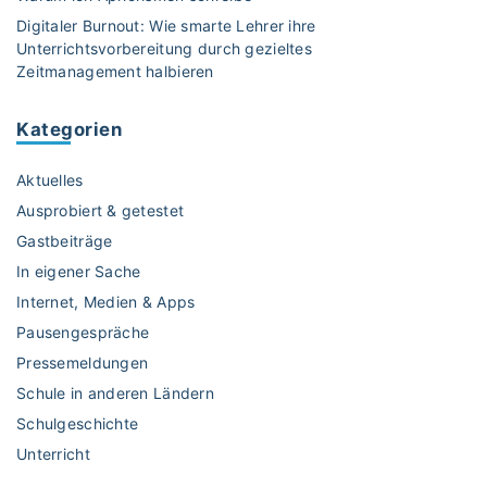
u
Digitaler Burnout: Wie smarte Lehrer ihre
l
Unterrichtsvorbereitung durch gezieltes
a
Zeitmanagement halbieren
t
i
Kategorien
o
n
Aktuelles
f
ü
Ausprobiert & getestet
r
Gastbeiträge
3
In eigener Sache
-
Internet, Medien & Apps
b
i
Pausengespräche
s
Pressemeldungen
6
Schule in anderen Ländern
-
Schulgeschichte
J
Unterricht
ä
h