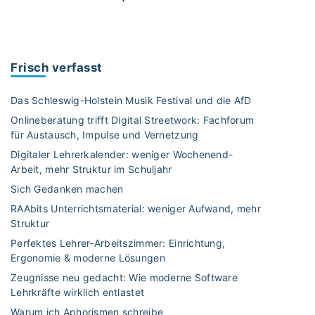
W
o
r
k
Frisch verfasst
b
o
Das Schleswig-Holstein Musik Festival und die AfD
o
Onlineberatung trifft Digital Streetwork: Fachforum
k
für Austausch, Impulse und Vernetzung
:
Digitaler Lehrerkalender: weniger Wochenend-
„
Arbeit, mehr Struktur im Schuljahr
S
e
Sich Gedanken machen
l
RAAbits Unterrichtsmaterial: weniger Aufwand, mehr
b
Struktur
s
Perfektes Lehrer-Arbeitszimmer: Einrichtung,
t
Ergonomie & moderne Lösungen
r
Zeugnisse neu gedacht: Wie moderne Software
e
Lehrkräfte wirklich entlastet
g
Warum ich Aphorismen schreibe