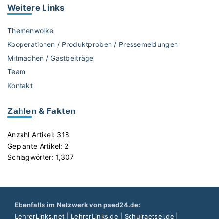
r
Weitere
Links
f
e
Themenwolke
k
Kooperationen / Produktproben / Pressemeldungen
t
Mitmachen / Gastbeiträge
e
Team
K
l
Kontakt
a
s
Zahlen & Fakten
s
e
Anzahl Artikel:
318
n
Geplante Artikel:
2
b
Schlagwörter:
1,307
i
l
d
e
Ebenfalls im Netzwerk von paed24.de:
r
LehrerLinks.net
|
LehrerLinks.de
|
Schulraetsel.de
|
g