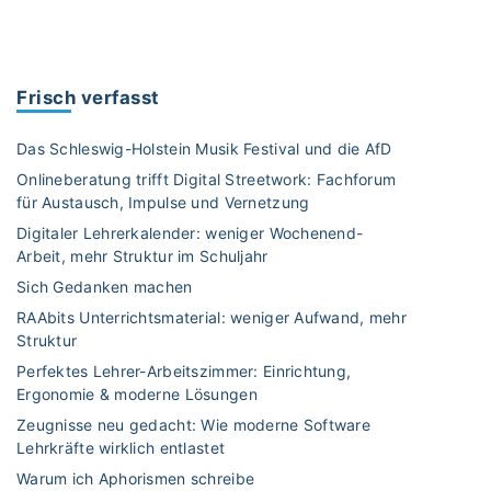
S
c
h
u
Frisch verfasst
l
f
Das Schleswig-Holstein Musik Festival und die AfD
o
Onlineberatung trifft Digital Streetwork: Fachforum
t
für Austausch, Impulse und Vernetzung
o
Digitaler Lehrerkalender: weniger Wochenend-
g
Arbeit, mehr Struktur im Schuljahr
r
a
Sich Gedanken machen
f
RAAbits Unterrichtsmaterial: weniger Aufwand, mehr
i
Struktur
e
Perfektes Lehrer-Arbeitszimmer: Einrichtung,
:
Ergonomie & moderne Lösungen
T
Zeugnisse neu gedacht: Wie moderne Software
i
Lehrkräfte wirklich entlastet
p
Warum ich Aphorismen schreibe
p