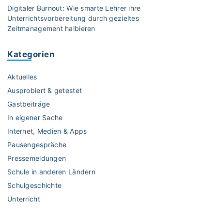
Digitaler Burnout: Wie smarte Lehrer ihre
s
Unterrichtsvorbereitung durch gezieltes
u
Zeitmanagement halbieren
n
d
Kategorien
H
i
Aktuelles
n
w
Ausprobiert & getestet
e
Gastbeiträge
i
In eigener Sache
s
Internet, Medien & Apps
e
d
Pausengespräche
a
Pressemeldungen
m
Schule in anderen Ländern
i
Schulgeschichte
t
Unterricht
p
e