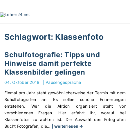
S
k
i
p
t
Schlagwort:
Klassenfoto
o
c
o
Schulfotografie: Tipps und
n
Hinweise damit perfekte
t
e
Klassenbilder gelingen
n
04. Oktober 2019
|
Pausengespräche
t
Einmal pro Jahr steht gewöhnlicherweise der Termin mit dem
Schulfotografen an. Es sollen schöne Erinnerungen
entstehen. Wer die Aktion organisiert steht vor
verschiedenen Fragen. Hier erfahrt Ihr, worauf bei
Klassenfotos zu achten ist. Die Auswahl des Fotografen
"
Bucht Fotografen, die
…
| weiterlesen →