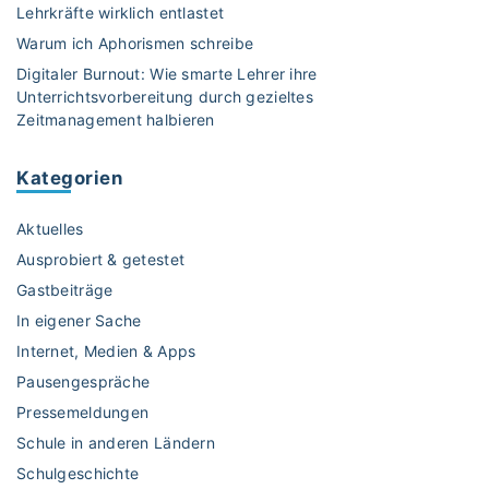
r
Lehrkräfte wirklich entlastet
b
Warum ich Aphorismen schreibe
e
Digitaler Burnout: Wie smarte Lehrer ihre
i
Unterrichtsvorbereitung durch gezieltes
t
Zeitmanagement halbieren
s
z
Kategorien
i
m
Aktuelles
m
e
Ausprobiert & getestet
r
Gastbeiträge
:
In eigener Sache
E
Internet, Medien & Apps
i
n
Pausengespräche
r
Pressemeldungen
i
Schule in anderen Ländern
c
Schulgeschichte
h