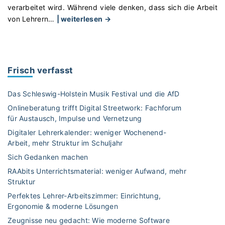
verarbeitet wird. Während viele denken, dass sich die Arbeit
"
von Lehrern
…
| weiterlesen →
P
e
r
f
Frisch verfasst
e
k
Das Schleswig-Holstein Musik Festival und die AfD
t
Onlineberatung trifft Digital Streetwork: Fachforum
e
für Austausch, Impulse und Vernetzung
s
Digitaler Lehrerkalender: weniger Wochenend-
L
Arbeit, mehr Struktur im Schuljahr
e
h
Sich Gedanken machen
r
RAAbits Unterrichtsmaterial: weniger Aufwand, mehr
e
Struktur
r
Perfektes Lehrer-Arbeitszimmer: Einrichtung,
-
Ergonomie & moderne Lösungen
A
Zeugnisse neu gedacht: Wie moderne Software