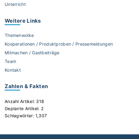
Unterricht
t
u
n
Weitere
Links
g
,
Themenwolke
E
Kooperationen / Produktproben / Pressemeldungen
r
Mitmachen / Gastbeiträge
g
Team
o
n
Kontakt
o
m
Zahlen & Fakten
i
e
Anzahl Artikel:
318
&
Geplante Artikel:
2
m
Schlagwörter:
1,307
o
d
e