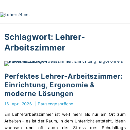
S
k
i
p
t
Schlagwort:
Lehrer-
o
c
Arbeitszimmer
o
n
t
e
Perfektes Lehrer-Arbeitszimmer:
n
t
Einrichtung, Ergonomie &
moderne Lösungen
16. April 2026
|
Pausengespräche
Ein Lehrerarbeitszimmer ist weit mehr als nur ein Ort zum
Arbeiten – es ist der Raum, in dem Unterricht entsteht, Ideen
wachsen und oft auch der Stress des Schulalltags