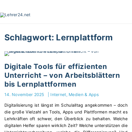
S
k
i
p
t
Schlagwort:
Lernplattform
o
c
o
n
t
Digitale Tools für effizienten
e
Unterricht – von Arbeitsblättern
n
bis Lernplattformen
t
14. November 2025
|
Internet, Medien & Apps
Digitalisierung ist längst im Schulalltag angekommen – doch
die große Vielzahl an Tools, Apps und Plattformen macht es
Lehrkräften oft schwer, den Überblick zu behalten. Welche
digitalen Helfer sparen wirklich Zeit? Welche unterstützen die