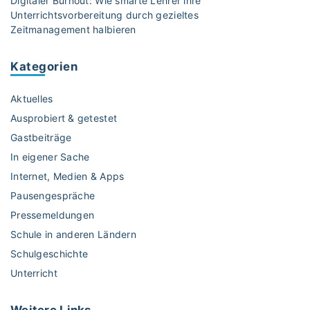
–
Digitaler Burnout: Wie smarte Lehrer ihre
u
Unterrichtsvorbereitung durch gezieltes
v
e
Zeitmanagement halbieren
o
d
n
i
A
Kategorien
g
r
i
b
Aktuelles
t
e
a
Ausprobiert & getestet
i
l
Gastbeiträge
t
e
In eigener Sache
s
L
b
Internet, Medien & Apps
e
l
r
Pausengespräche
ä
n
Pressemeldungen
t
p
Schule in anderen Ländern
t
l
Schulgeschichte
e
a
r
Unterricht
t
n
t
b
f