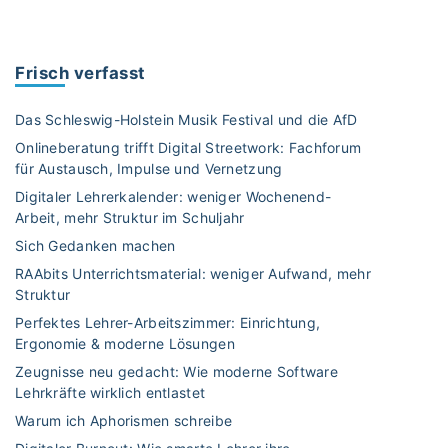
f
i
i
l
z
d
Frisch verfasst
i
u
e
n
Das Schleswig-Holstein Musik Festival und die AfD
n
g
Onlineberatung trifft Digital Streetwork: Fachforum
t
s
für Austausch, Impulse und Vernetzung
e
B
n
Digitaler Lehrerkalender: weniger Wochenend-
i
Arbeit, mehr Struktur im Schuljahr
U
s
n
s
Sich Gedanken machen
t
e
RAAbits Unterrichtsmaterial: weniger Aufwand, mehr
e
n
Struktur
r
.
Perfektes Lehrer-Arbeitszimmer: Einrichtung,
r
d
Ergonomie & moderne Lösungen
i
e
Zeugnisse neu gedacht: Wie moderne Software
c
–
Lehrkräfte wirklich entlastet
h
N
Warum ich Aphorismen schreibe
t
e