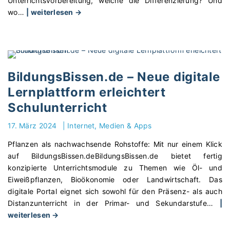
Unterrichtsvorbereitung, welche die Differenzierung? Und
"
wo
…
| weiterlesen →
D
i
g
i
t
BildungsBissen.de – Neue digitale
a
Lernplattform erleichtert
l
Schulunterricht
e
T
17. März 2024
|
Internet, Medien & Apps
o
o
Pflanzen als nachwachsende Rohstoffe: Mit nur einem Klick
l
auf BildungsBissen.deBildungsBissen.de bietet fertig
s
konzipierte Unterrichtsmodule zu Themen wie Öl- und
f
Eiweißpflanzen, Bioökonomie oder Landwirtschaft. Das
ü
digitale Portal eignet sich sowohl für den Präsenz- als auch
r
Distanzunterricht in der Primar- und Sekundarstufe
…
|
e
"
weiterlesen →
f
B