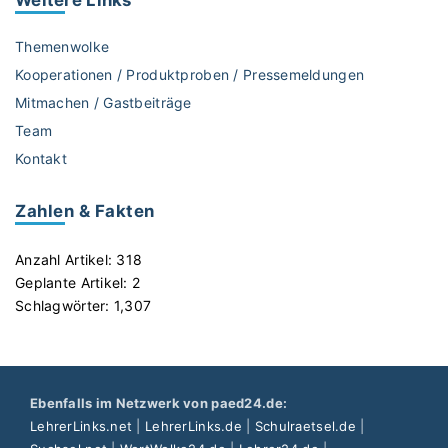
Weitere
Links
i
o
s
r
Themenwolke
L
m
Kooperationen / Produktproben / Pressemeldungen
e
e
Mitmachen / Gastbeiträge
r
r
n
Team
l
p
e
Kontakt
l
i
a
c
Zahlen & Fakten
t
h
t
t
Anzahl Artikel:
318
f
e
Geplante Artikel:
2
o
r
Schlagwörter:
1,307
r
t
m
S
e
c
n
h
Ebenfalls im Netzwerk von paed24.de:
"
u
LehrerLinks.net
|
LehrerLinks.de
|
Schulraetsel.de
|
l