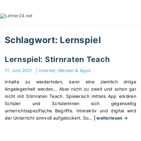
S
k
i
p
t
Schlagwort:
Lernspiel
o
c
o
Lernspiel: Stirnraten Teach
n
t
11. Juni 2021
|
Internet, Medien & Apps
e
Inhalte zu wiederholen, kann eine ziemlich dröge
n
Angelegenheit werden… Aber nicht zu zweit und schon gar
t
nicht mit Stirnraten Teach. Spielerisch mittels App erklären
Schüler und Schülerinnen sich gegenseitig
unterrichtsspezifische Begriffe. Interaktiv und digital wird
"
der Unterricht sinnvoll aufgelockert. So
…
| weiterlesen →
L
e
r