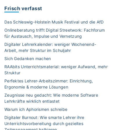
n
Frisch verfasst
s
p
Das Schleswig-Holstein Musik Festival und die AfD
i
Onlineberatung trifft Digital Streetwork: Fachforum
e
für Austausch, Impulse und Vernetzung
l
Digitaler Lehrerkalender: weniger Wochenend-
:
Arbeit, mehr Struktur im Schuljahr
S
t
Sich Gedanken machen
i
RAAbits Unterrichtsmaterial: weniger Aufwand, mehr
r
Struktur
n
Perfektes Lehrer-Arbeitszimmer: Einrichtung,
r
Ergonomie & moderne Lösungen
a
Zeugnisse neu gedacht: Wie moderne Software
t
Lehrkräfte wirklich entlastet
e
Warum ich Aphorismen schreibe
n
Digitaler Burnout: Wie smarte Lehrer ihre
T
Unterrichtsvorbereitung durch gezieltes
e
Zeitmanagement halbieren