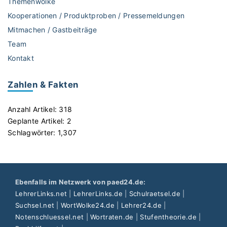
Themenwolke
Kooperationen / Produktproben / Pressemeldungen
Mitmachen / Gastbeiträge
Team
Kontakt
Zahlen & Fakten
Anzahl Artikel:
318
Geplante Artikel:
2
Schlagwörter:
1,307
Ebenfalls im Netzwerk von paed24.de:
LehrerLinks.net
|
LehrerLinks.de
|
Schulraetsel.de
|
Suchsel.net
|
WortWolke24.de
|
Lehrer24.de
|
Notenschluessel.net
|
Wortraten.de
|
Stufentheorie.de
|