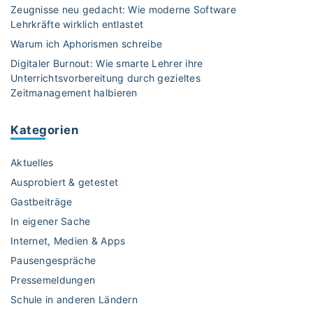
*
Zeugnisse neu gedacht: Wie moderne Software
i
Lehrkräfte wirklich entlastet
n
Warum ich Aphorismen schreibe
n
Digitaler Burnout: Wie smarte Lehrer ihre
e
Unterrichtsvorbereitung durch gezieltes
n
Zeitmanagement halbieren
z
u
Kategorien
d
i
Aktuelles
g
i
Ausprobiert & getestet
t
Gastbeiträge
a
In eigener Sache
l
Internet, Medien & Apps
e
n
Pausengespräche
M
Pressemeldungen
a
Schule in anderen Ländern
r