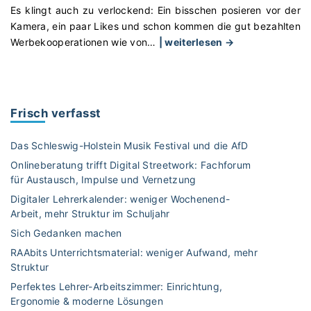
Es klingt auch zu verlockend: Ein bisschen posieren vor der
Kamera, ein paar Likes und schon kommen die gut bezahlten
"
Werbekooperationen wie von
…
| weiterlesen →
W
i
e
u
Frisch verfasst
n
s
Das Schleswig-Holstein Musik Festival und die AfD
I
Onlineberatung trifft Digital Streetwork: Fachforum
n
für Austausch, Impulse und Vernetzung
f
Digitaler Lehrerkalender: weniger Wochenend-
l
Arbeit, mehr Struktur im Schuljahr
u
e
Sich Gedanken machen
n
RAAbits Unterrichtsmaterial: weniger Aufwand, mehr
c
Struktur
e
Perfektes Lehrer-Arbeitszimmer: Einrichtung,
r
Ergonomie & moderne Lösungen