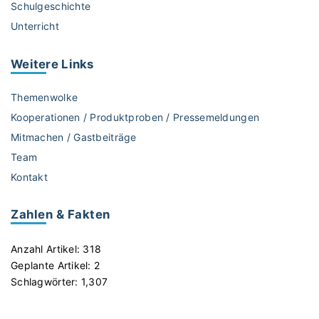
Schulgeschichte
i
Unterricht
o
n
e
Weitere
Links
t
t
Themenwolke
e
Kooperationen / Produktproben / Pressemeldungen
n
Mitmachen / Gastbeiträge
w
Team
e
r
Kontakt
d
e
Zahlen & Fakten
n
l
Anzahl Artikel:
318
a
Geplante Artikel:
2
s
Schlagwörter:
1,307
s
e