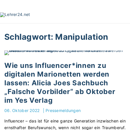
S
k
i
p
t
Schlagwort:
Manipulation
o
c
o
n
t
Wie uns Influencer*innen zu
e
digitalen Marionetten werden
n
lassen: Alicia Joes Sachbuch
t
„Falsche Vorbilder“ ab Oktober
im Yes Verlag
06. Oktober 2022
|
Pressemeldungen
Influencer – das ist für eine ganze Generation inzwischen ein
ernsthafter Berufswunsch, wenn nicht sogar ein Traumberuf.