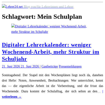
Skip
Blog von/für Lehrerinnen und Lehrer
to
Schlagwort:
Mein Schulplan
content
Digitaler Lehrerkalender: weniger
Wochenend-Arbeit, mehr Struktur im
Schuljahr
21. Juni 2026
21. Juni 2026
|
Gastbeiträge
Pressemeldungen
Sonntagabend. Der Stapel mit den Wochenplänen liegt noch da, daneben
drei Hefte: Noten, Anwesenheit, Beobachtungen. Wer unterrichtet, kennt
das — die eigentliche Arbeit ist die Vorbereitung, und die frisst das
Wochenende. Dazu kommt der Schulalltag, der sich selten an den
…
|
"Digitaler
weiterlesen →
Lehrerkalender: