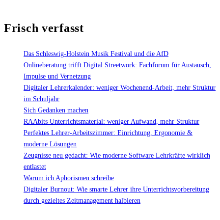
weniger
Wochenend-
Frisch verfasst
Arbeit,
mehr
Struktur
Das Schleswig-Holstein Musik Festival und die AfD
im
Onlineberatung trifft Digital Streetwork: Fachforum für Austausch,
Schuljahr"
Impulse und Vernetzung
Digitaler Lehrerkalender: weniger Wochenend-Arbeit, mehr Struktur
im Schuljahr
Sich Gedanken machen
RAAbits Unterrichtsmaterial: weniger Aufwand, mehr Struktur
Perfektes Lehrer-Arbeitszimmer: Einrichtung, Ergonomie &
moderne Lösungen
Zeugnisse neu gedacht: Wie moderne Software Lehrkräfte wirklich
entlastet
Warum ich Aphorismen schreibe
Digitaler Burnout: Wie smarte Lehrer ihre Unterrichtsvorbereitung
durch gezieltes Zeitmanagement halbieren