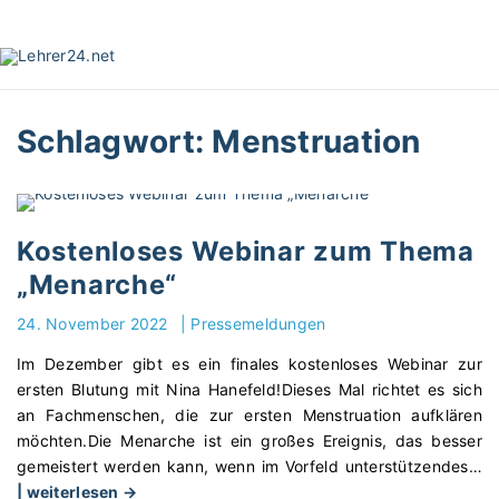
S
k
i
p
t
Schlagwort:
Menstruation
o
c
o
n
t
Kostenloses Webinar zum Thema
e
„Menarche“
n
t
24. November 2022
|
Pressemeldungen
Im Dezember gibt es ein finales kostenloses Webinar zur
ersten Blutung mit Nina Hanefeld!⁠Dieses Mal richtet es sich
an Fachmenschen, die zur ersten Menstruation aufklären
möchten.⁠⁠Die Menarche ist ein großes Ereignis, das besser
gemeistert werden kann, wenn im Vorfeld unterstützendes
…
"
| weiterlesen →