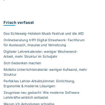
K
o
s
t
Frisch verfasst
e
n
Das Schleswig-Holstein Musik Festival und die AfD
l
Onlineberatung trifft Digital Streetwork: Fachforum
o
für Austausch, Impulse und Vernetzung
s
Digitaler Lehrerkalender: weniger Wochenend-
e
Arbeit, mehr Struktur im Schuljahr
s
W
Sich Gedanken machen
e
RAAbits Unterrichtsmaterial: weniger Aufwand, mehr
b
Struktur
i
Perfektes Lehrer-Arbeitszimmer: Einrichtung,
n
Ergonomie & moderne Lösungen
a
Zeugnisse neu gedacht: Wie moderne Software
r
Lehrkräfte wirklich entlastet
z
Warum ich Aphorismen schreibe