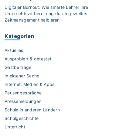
u
Digitaler Burnout: Wie smarte Lehrer ihre
m
Unterrichtsvorbereitung durch gezieltes
T
Zeitmanagement halbieren
h
e
Kategorien
m
a
Aktuelles
„
M
Ausprobiert & getestet
e
Gastbeiträge
n
In eigener Sache
a
Internet, Medien & Apps
r
c
Pausengespräche
h
Pressemeldungen
e
Schule in anderen Ländern
“
Schulgeschichte
"
Unterricht