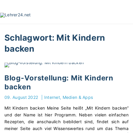
S
k
i
p
t
Schlagwort:
Mit Kindern
o
c
backen
o
n
t
e
Blog-Vorstellung: Mit Kindern
n
t
backen
09. August 2022
|
Internet, Medien & Apps
Mit Kindern backen Meine Seite heißt „Mit Kindern backen“
und der Name ist hier Programm. Neben vielen einfachen
Rezepten, die anschaulich bebildert sind, findet sich auf
meiner Seite auch viel Wissenswertes rund um das Thema