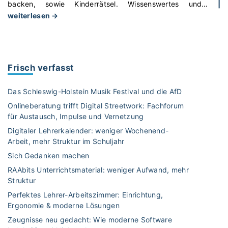
backen, sowie Kinderrätsel. Wissenswertes und
…
|
"
weiterlesen →
B
l
o
g
Frisch verfasst
-
V
Das Schleswig-Holstein Musik Festival und die AfD
o
Onlineberatung trifft Digital Streetwork: Fachforum
r
für Austausch, Impulse und Vernetzung
s
Digitaler Lehrerkalender: weniger Wochenend-
t
Arbeit, mehr Struktur im Schuljahr
e
l
Sich Gedanken machen
l
RAAbits Unterrichtsmaterial: weniger Aufwand, mehr
u
Struktur
n
Perfektes Lehrer-Arbeitszimmer: Einrichtung,
g
Ergonomie & moderne Lösungen
:
Zeugnisse neu gedacht: Wie moderne Software
M