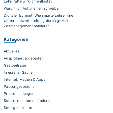
Lehrkräfte wirklich entlastet
i
Warum ich Aphorismen schreibe
t
Digitaler Burnout: Wie smarte Lehrer ihre
K
Unterrichtsvorbereitung durch gezieltes
i
Zeitmanagement halbieren
n
d
Kategorien
e
r
Aktuelles
n
b
Ausprobiert & getestet
a
Gastbeiträge
c
In eigener Sache
k
Internet, Medien & Apps
e
n
Pausengespräche
"
Pressemeldungen
Schule in anderen Ländern
Schulgeschichte