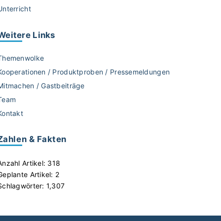
Unterricht
Weitere
Links
Themenwolke
Kooperationen / Produktproben / Pressemeldungen
Mitmachen / Gastbeiträge
Team
Kontakt
Zahlen & Fakten
Anzahl Artikel:
318
Geplante Artikel:
2
Schlagwörter:
1,307