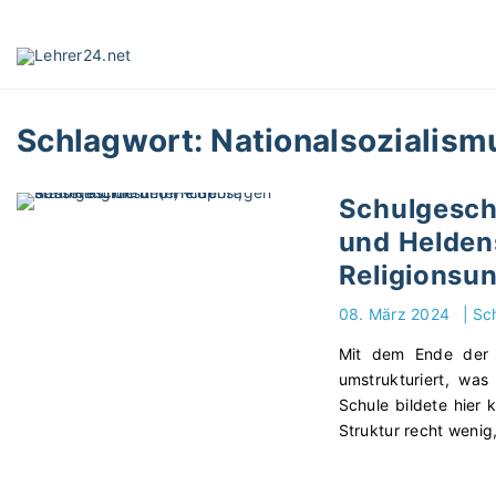
S
k
i
p
t
Schlagwort:
Nationalsozialism
o
c
o
Schulgesch
n
und Helden
t
e
Religionsun
n
08. März 2024
|
Sc
t
Mit dem Ende der 
umstrukturiert, was
Schule bildete hier
Struktur recht wenig