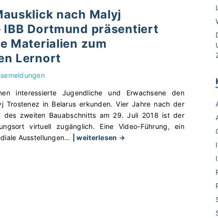
h
Mausklick nach Malyj
u
– IBB Dortmund präsentiert
l
g
e Materialien zum
e
en Lernort
s
c
ssemeldungen
h
nen interessierte Jugendliche und Erwachsene den
i
yj Trostenez in Belarus erkunden. Vier Jahre nach der
c
ng des zweiten Bauabschnitts am 29. Juli 2018 ist der
h
ungsort virtuell zugänglich. Eine Video-Führung, ein
t
"
diale Ausstellungen
…
| weiterlesen →
e
M
(
i
n
t
)
e
–
i
S
n
p
e
o