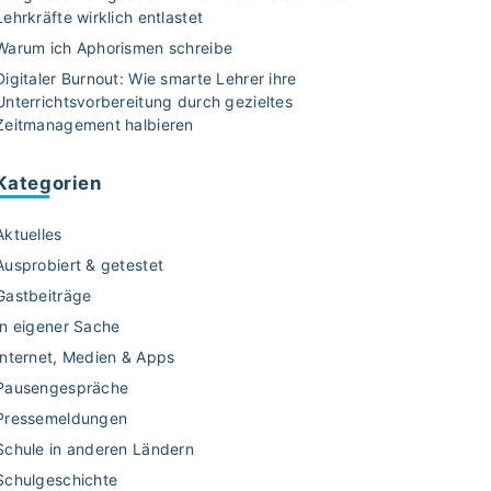
Lehrkräfte wirklich entlastet
Warum ich Aphorismen schreibe
Digitaler Burnout: Wie smarte Lehrer ihre
Unterrichtsvorbereitung durch gezieltes
Zeitmanagement halbieren
Kategorien
Aktuelles
Ausprobiert & getestet
Gastbeiträge
In eigener Sache
Internet, Medien & Apps
Pausengespräche
Pressemeldungen
Schule in anderen Ländern
Schulgeschichte