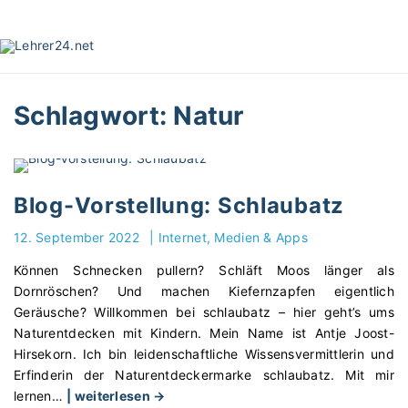
S
k
i
p
t
Schlagwort:
Natur
o
c
o
n
t
Blog-Vorstellung: Schlaubatz
e
12. September 2022
|
Internet, Medien & Apps
n
t
Können Schnecken pullern? Schläft Moos länger als
Dornröschen? Und machen Kiefernzapfen eigentlich
Geräusche? Willkommen bei schlaubatz – hier geht’s ums
Naturentdecken mit Kindern. Mein Name ist Antje Joost-
Hirsekorn. Ich bin leidenschaftliche Wissensvermittlerin und
Erfinderin der Naturentdeckermarke schlaubatz. Mit mir
"
lernen
…
| weiterlesen →