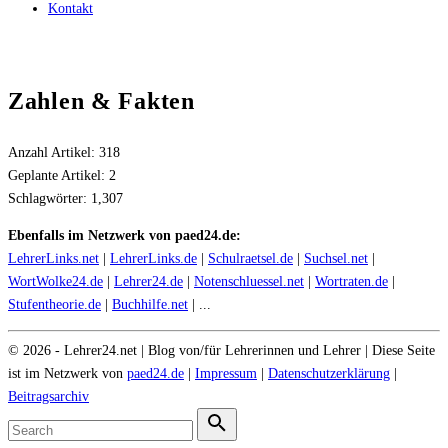
Kontakt
Zahlen & Fakten
Anzahl Artikel:
318
Geplante Artikel:
2
Schlagwörter:
1,307
Ebenfalls im Netzwerk von paed24.de:
LehrerLinks.net
|
LehrerLinks.de
|
Schulraetsel.de
|
Suchsel.net
|
WortWolke24.de
|
Lehrer24.de
|
Notenschluessel.net
|
Wortraten.de
|
Stufentheorie.de
|
Buchhilfe.net
| ...
©
2026
- Lehrer24.net | Blog von/für Lehrerinnen und Lehrer | Diese Seite
ist im Netzwerk von
paed24.de
|
Impressum
|
Datenschutzerklärung
|
Beitragsarchiv
Search
for:
Search