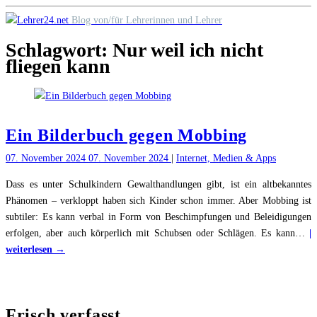
Skip
Blog von/für Lehrerinnen und Lehrer
to
Schlagwort:
Nur weil ich nicht
content
fliegen kann
Ein Bilderbuch gegen Mobbing
07. November 2024
07. November 2024
|
Internet, Medien & Apps
Dass es unter Schulkindern Gewalthandlungen gibt, ist ein altbekanntes
Phänomen – verkloppt haben sich Kinder schon immer. Aber Mobbing ist
subtiler: Es kann verbal in Form von Beschimpfungen und Beleidigungen
erfolgen, aber auch körperlich mit Schubsen oder Schlägen. Es kann
…
|
"Ein
weiterlesen →
Bilderbuch
gegen
Mobbing"
Frisch verfasst