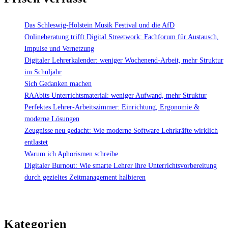
Das Schleswig-Holstein Musik Festival und die AfD
Onlineberatung trifft Digital Streetwork: Fachforum für Austausch,
Impulse und Vernetzung
Digitaler Lehrerkalender: weniger Wochenend-Arbeit, mehr Struktur
im Schuljahr
Sich Gedanken machen
RAAbits Unterrichtsmaterial: weniger Aufwand, mehr Struktur
Perfektes Lehrer-Arbeitszimmer: Einrichtung, Ergonomie &
moderne Lösungen
Zeugnisse neu gedacht: Wie moderne Software Lehrkräfte wirklich
entlastet
Warum ich Aphorismen schreibe
Digitaler Burnout: Wie smarte Lehrer ihre Unterrichtsvorbereitung
durch gezieltes Zeitmanagement halbieren
Kategorien