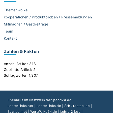
Themenwolke
Kooperationen / Produktproben / Pressemeldungen
Mitmachen / Gastbeiträge
Team
Kontakt
Zahlen & Fakten
Anzahl Artikel:
318
Geplante Artikel:
2
Schlagwörter:
1,307
Ebenfalls im Netzwerk von paed24.de:
LehrerLinks.net
|
LehrerLinks.de
|
Schulraetsel.de
|
Suchsel.net
|
WortWolke24.de
|
Lehrer24.de
|