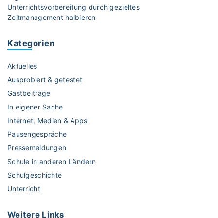
Unterrichtsvorbereitung durch gezieltes
l
Zeitmanagement halbieren
l
i
Kategorien
o
n
Aktuelles
i
s
Ausprobiert & getestet
l
Gastbeiträge
i
In eigener Sache
e
Internet, Medien & Apps
s
t
Pausengespräche
"
Pressemeldungen
Schule in anderen Ländern
Schulgeschichte
Unterricht
Weitere
Links