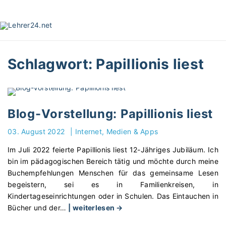
S
k
i
p
t
Schlagwort:
Papillionis liest
o
c
o
n
t
Blog-Vorstellung: Papillionis liest
e
03. August 2022
|
Internet, Medien & Apps
n
t
Im Juli 2022 feierte Papillionis liest 12-Jähriges Jubiläum. Ich
bin im pädagogischen Bereich tätig und möchte durch meine
Buchempfehlungen Menschen für das gemeinsame Lesen
begeistern, sei es in Familienkreisen, in
Kindertageseinrichtungen oder in Schulen. Das Eintauchen in
"
Bücher und der
…
| weiterlesen →
B