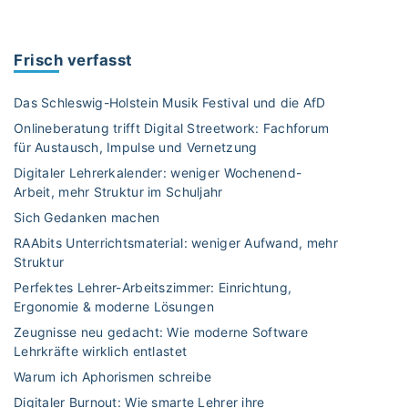
l
o
g
Frisch verfasst
-
V
Das Schleswig-Holstein Musik Festival und die AfD
o
Onlineberatung trifft Digital Streetwork: Fachforum
r
für Austausch, Impulse und Vernetzung
s
Digitaler Lehrerkalender: weniger Wochenend-
t
Arbeit, mehr Struktur im Schuljahr
e
l
Sich Gedanken machen
l
RAAbits Unterrichtsmaterial: weniger Aufwand, mehr
u
Struktur
n
Perfektes Lehrer-Arbeitszimmer: Einrichtung,
g
Ergonomie & moderne Lösungen
:
Zeugnisse neu gedacht: Wie moderne Software
P
Lehrkräfte wirklich entlastet
a
Warum ich Aphorismen schreibe
p
Digitaler Burnout: Wie smarte Lehrer ihre
i