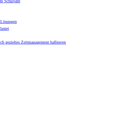
im Schuljahr
Zoom-
Konferenz"
 Lösungen
lastet
rch gezieltes Zeitmanagement halbieren