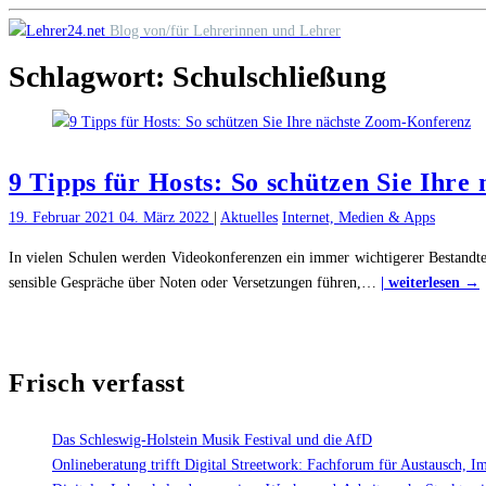
Skip
Blog von/für Lehrerinnen und Lehrer
to
Schlagwort:
Schulschließung
content
9 Tipps für Hosts: So schützen Sie Ihr
19. Februar 2021
04. März 2022
|
Aktuelles
Internet, Medien & Apps
In vielen Schulen werden Videokonferenzen ein immer wichtigerer Bestandtei
sensible Gespräche über Noten oder Versetzungen führen,
…
| weiterlesen →
T
f
H
Frisch verfasst
s
S
Das Schleswig-Holstein Musik Festival und die AfD
I
Onlineberatung trifft Digital Streetwork: Fachforum für Austausch, I
n