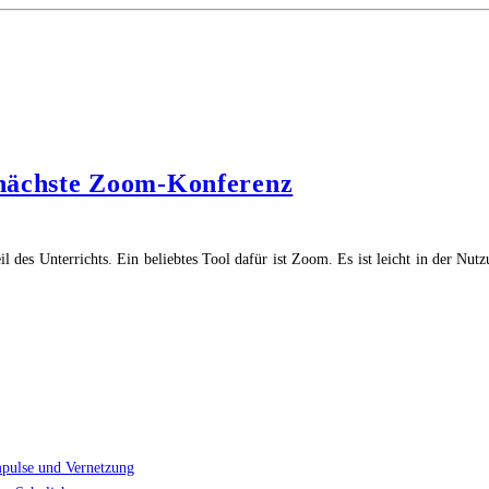
e nächste Zoom-Konferenz
l des Unterrichts. Ein beliebtes Tool dafür ist Zoom. Es ist leicht in der Nu
"9
ipps
ür
osts:
So
chützen
ie
hre
mpulse und Vernetzung
ächste