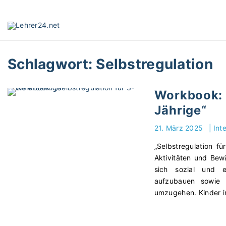
S
k
i
p
t
Schlagwort:
Selbstregulation
o
c
o
Workbook: „
n
Jährige“
t
e
21. März 2025
|
Int
n
t
„Selbstregulation fü
Aktivitäten und Bewä
sich sozial und e
aufzubauen sowie 
umzugehen. Kinder i