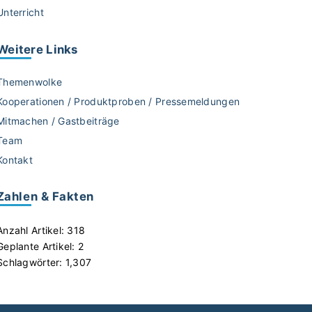
Unterricht
Weitere
Links
Themenwolke
Kooperationen / Produktproben / Pressemeldungen
Mitmachen / Gastbeiträge
Team
Kontakt
Zahlen & Fakten
Anzahl Artikel:
318
Geplante Artikel:
2
Schlagwörter:
1,307