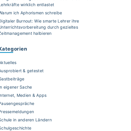
Lehrkräfte wirklich entlastet
Warum ich Aphorismen schreibe
Digitaler Burnout: Wie smarte Lehrer ihre
Unterrichtsvorbereitung durch gezieltes
Zeitmanagement halbieren
Kategorien
Aktuelles
Ausprobiert & getestet
Gastbeiträge
In eigener Sache
Internet, Medien & Apps
Pausengespräche
Pressemeldungen
Schule in anderen Ländern
Schulgeschichte