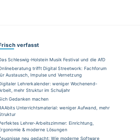
Frisch verfasst
Das Schleswig-Holstein Musik Festival und die AfD
Onlineberatung trifft Digital Streetwork: Fachforum
für Austausch, Impulse und Vernetzung
Digitaler Lehrerkalender: weniger Wochenend-
Arbeit, mehr Struktur im Schuljahr
Sich Gedanken machen
RAAbits Unterrichtsmaterial: weniger Aufwand, mehr
Struktur
Perfektes Lehrer-Arbeitszimmer: Einrichtung,
Ergonomie & moderne Lösungen
Zeugnisse neu gedacht: Wie moderne Software