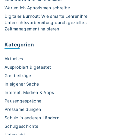
n
Warum ich Aphorismen schreibe
K
Digitaler Burnout: Wie smarte Lehrer ihre
i
Unterrichtsvorbereitung durch gezieltes
n
Zeitmanagement halbieren
d
e
Kategorien
r
b
Aktuelles
u
c
Ausprobiert & getestet
h
Gastbeiträge
g
In eigener Sache
e
Internet, Medien & Apps
g
e
Pausengespräche
n
Pressemeldungen
s
Schule in anderen Ländern
e
Schulgeschichte
x
Unterricht