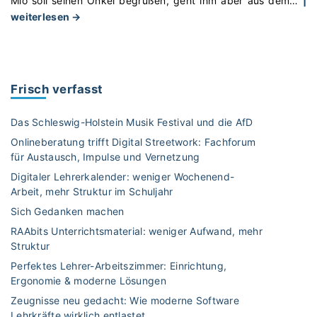
Mio soll seinen Onkel begrüßen, geht ihm aber aus dem
…
|
"
weiterlesen →
M
i
o
,
Frisch verfasst
d
e
Das Schleswig-Holstein Musik Festival und die AfD
r
Onlineberatung trifft Digital Streetwork: Fachforum
B
für Austausch, Impulse und Vernetzung
r
Digitaler Lehrerkalender: weniger Wochenend-
a
Arbeit, mehr Struktur im Schuljahr
u
n
Sich Gedanken machen
b
RAAbits Unterrichtsmaterial: weniger Aufwand, mehr
ä
Struktur
r
Perfektes Lehrer-Arbeitszimmer: Einrichtung,
–
Ergonomie & moderne Lösungen
e
Zeugnisse neu gedacht: Wie moderne Software
i
Lehrkräfte wirklich entlastet