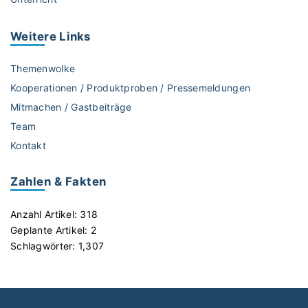
u
e
l
Weitere
Links
l
e
Themenwolke
n
Kooperationen / Produktproben / Pressemeldungen
M
Mitmachen / Gastbeiträge
i
Team
s
s
Kontakt
b
r
Zahlen & Fakten
a
u
Anzahl Artikel:
318
c
Geplante Artikel:
2
h
Schlagwörter:
1,307
"