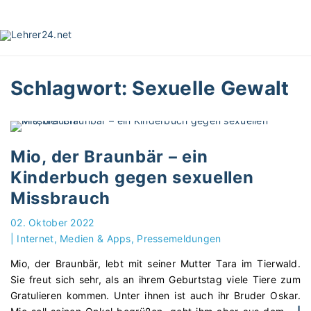
S
k
i
p
t
Schlagwort:
Sexuelle Gewalt
o
c
o
n
t
Mio, der Braunbär – ein
e
Kinderbuch gegen sexuellen
n
Missbrauch
t
02. Oktober 2022
|
Internet, Medien & Apps
Pressemeldungen
Mio, der Braunbär, lebt mit seiner Mutter Tara im Tierwald.
Sie freut sich sehr, als an ihrem Geburtstag viele Tiere zum
Gratulieren kommen. Unter ihnen ist auch ihr Bruder Oskar.