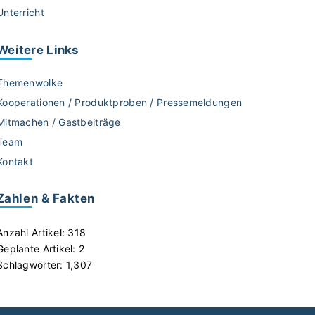
Unterricht
Weitere
Links
Themenwolke
Kooperationen / Produktproben / Pressemeldungen
Mitmachen / Gastbeiträge
Team
Kontakt
Zahlen & Fakten
Anzahl Artikel:
318
Geplante Artikel:
2
Schlagwörter:
1,307