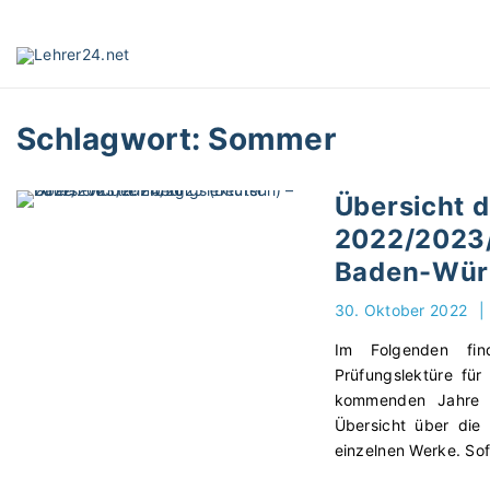
S
k
i
p
t
Schlagwort:
Sommer
o
c
o
Übersicht 
n
2022/2023/
t
e
Baden-Wür
n
30. Oktober 2022
|
t
Im Folgenden fin
Prüfungslektüre für
kommenden Jahre 
Übersicht über die
einzelnen Werke. So