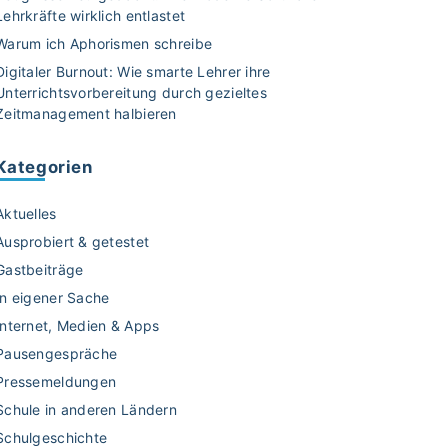
Lehrkräfte wirklich entlastet
Warum ich Aphorismen schreibe
Digitaler Burnout: Wie smarte Lehrer ihre
Unterrichtsvorbereitung durch gezieltes
Zeitmanagement halbieren
Kategorien
Aktuelles
Ausprobiert & getestet
Gastbeiträge
In eigener Sache
Internet, Medien & Apps
Pausengespräche
Pressemeldungen
Schule in anderen Ländern
Schulgeschichte