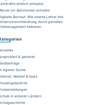
Lehrkräfte wirklich entlastet
Warum ich Aphorismen schreibe
Digitaler Burnout: Wie smarte Lehrer ihre
Unterrichtsvorbereitung durch gezieltes
Zeitmanagement halbieren
Kategorien
Aktuelles
Ausprobiert & getestet
Gastbeiträge
In eigener Sache
Internet, Medien & Apps
Pausengespräche
Pressemeldungen
Schule in anderen Ländern
Schulgeschichte