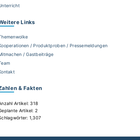
Unterricht
Weitere
Links
Themenwolke
Kooperationen / Produktproben / Pressemeldungen
Mitmachen / Gastbeiträge
Team
Kontakt
Zahlen & Fakten
Anzahl Artikel:
318
Geplante Artikel:
2
Schlagwörter:
1,307