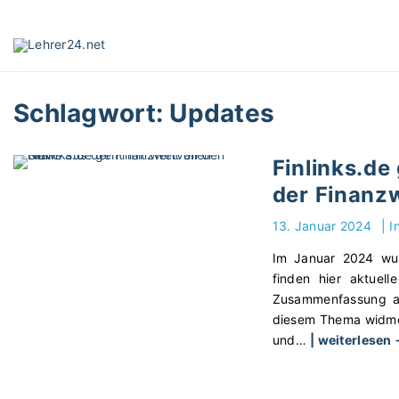
S
k
i
p
t
Schlagwort:
Updates
o
c
o
Finlinks.de
n
der Finanzw
t
e
13. Januar 2024
|
I
n
t
Im Januar 2024 wurd
finden hier aktuell
Zusammenfassung all
diesem Thema widmen
und
…
| weiterlesen