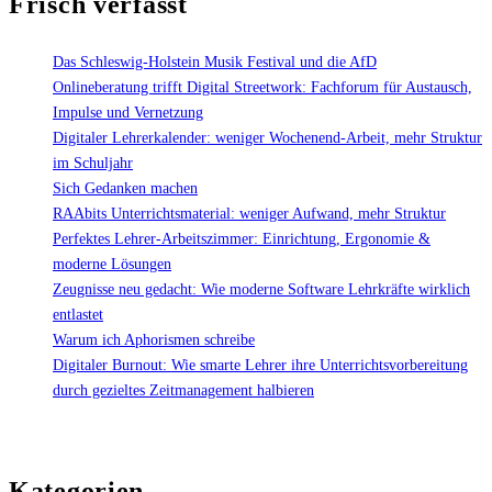
Frisch verfasst
Corona
und
mehr"
Das Schleswig-Holstein Musik Festival und die AfD
Onlineberatung trifft Digital Streetwork: Fachforum für Austausch,
Impulse und Vernetzung
Digitaler Lehrerkalender: weniger Wochenend-Arbeit, mehr Struktur
im Schuljahr
Sich Gedanken machen
RAAbits Unterrichtsmaterial: weniger Aufwand, mehr Struktur
Perfektes Lehrer-Arbeitszimmer: Einrichtung, Ergonomie &
moderne Lösungen
Zeugnisse neu gedacht: Wie moderne Software Lehrkräfte wirklich
entlastet
Warum ich Aphorismen schreibe
Digitaler Burnout: Wie smarte Lehrer ihre Unterrichtsvorbereitung
durch gezieltes Zeitmanagement halbieren
Kategorien