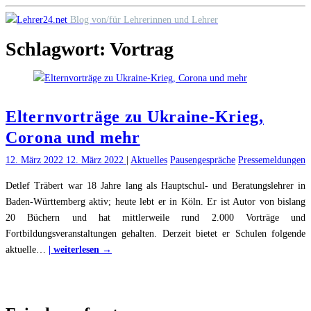
Skip
Blog von/für Lehrerinnen und Lehrer
to
Schlagwort:
Vortrag
content
Elternvorträge zu Ukraine-Krieg,
Corona und mehr
12. März 2022
12. März 2022
|
Aktuelles
Pausengespräche
Pressemeldungen
Detlef Träbert war 18 Jahre lang als Hauptschul- und Beratungslehrer in
Baden-Württemberg aktiv; heute lebt er in Köln. Er ist Autor von bislang
20 Büchern und hat mittlerweile rund 2.000 Vorträge und
Fortbildungsveranstaltungen gehalten. Derzeit bietet er Schulen folgende
"Elternvorträge
aktuelle
…
| weiterlesen →
zu
Ukraine-
Krieg,