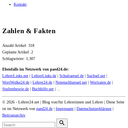
Kontakt
Zahlen & Fakten
Anzahl Artikel:
318
Geplante Artikel:
2
Schlagwörter:
1,307
Ebenfalls im Netzwerk von paed24.de:
LehrerLinks.net
|
LehrerLinks.de
|
Schulraetsel.de
|
Suchsel.net
|
WortWolke24.de
|
Lehrer24.de
|
Notenschluessel.net
|
Wortraten.de
|
Stufentheorie.de
|
Buchhilfe.net
| ...
©
2026
- Lehrer24.net | Blog von/für Lehrerinnen und Lehrer | Diese Seite
ist im Netzwerk von
paed24.de
|
Impressum
|
Datenschutzerklärung
|
Beitragsarchiv
Search