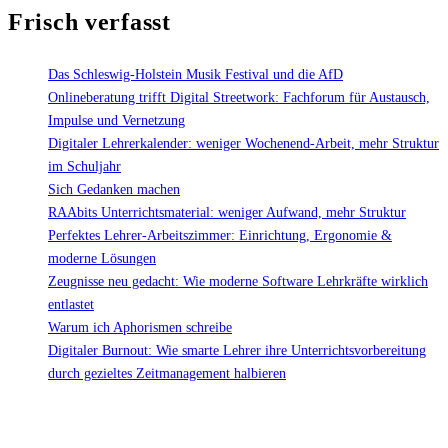
Frisch verfasst
Einreichfrist
bis
31.07.22
Das Schleswig-Holstein Musik Festival und die AfD
verlängert"
Onlineberatung trifft Digital Streetwork: Fachforum für Austausch,
Impulse und Vernetzung
Digitaler Lehrerkalender: weniger Wochenend-Arbeit, mehr Struktur
im Schuljahr
Sich Gedanken machen
RAAbits Unterrichtsmaterial: weniger Aufwand, mehr Struktur
Perfektes Lehrer-Arbeitszimmer: Einrichtung, Ergonomie &
moderne Lösungen
Zeugnisse neu gedacht: Wie moderne Software Lehrkräfte wirklich
entlastet
Warum ich Aphorismen schreibe
Digitaler Burnout: Wie smarte Lehrer ihre Unterrichtsvorbereitung
durch gezieltes Zeitmanagement halbieren