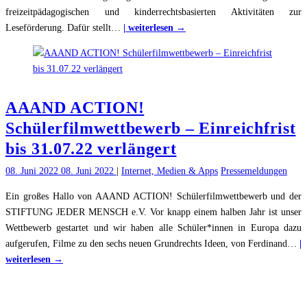
freizeitpädagogischen und kinderrechtsbasierten Aktivitäten zur
"Großer
Leseförderung. Dafür stellt
…
| weiterlesen →
LeseOasen-
Wettbewerb
von
Save
AAAND ACTION!
the
Children:
Schülerfilmwettbewerb – Einreichfrist
Kinderrechtsorganisation
bis 31.07.22 verlängert
prämiert
Leseförderung
08. Juni 2022
08. Juni 2022
|
Internet, Medien & Apps
Pressemeldungen
in
Ein großes Hallo von AAAND ACTION! Schülerfilmwettbewerb und der
Ganztag
STIFTUNG JEDER MENSCH e.V. Vor knapp einem halben Jahr ist unser
und
Wettbewerb gestartet und wir haben alle Schüler*innen in Europa dazu
Hort "
aufgerufen, Filme zu den sechs neuen Grundrechts Ideen, von Ferdinand
…
|
"AAAND
weiterlesen →
ACTION!
Schülerfilmwettbewerb
–