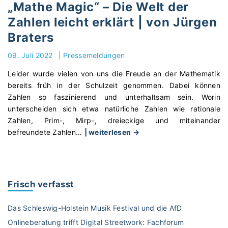
h
l
„Mathe Magic“ – Die Welt der
e
e
Zahlen leicht erklärt | von Jürgen
M
r
Braters
a
i
g
s
09. Juli 2022
|
Pressemeldungen
i
c
c
h
Leider wurde vielen von uns die Freude an der Mathematik
“
e
bereits früh in der Schulzeit genommen. Dabei können
–
n
Zahlen so faszinierend und unterhaltsam sein. Worin
D
L
unterscheiden sich etwa natürliche Zahlen wie rationale
i
e
Zahlen, Prim-, Mirp-, dreieckige und miteinander
e
r
"
befreundete Zahlen
…
| weiterlesen →
W
n
„
e
e
M
l
n
a
t
s
t
Frisch verfasst
d
b
h
e
e
e
Das Schleswig-Holstein Musik Festival und die AfD
r
i
M
Onlineberatung trifft Digital Streetwork: Fachforum
Z
m
a