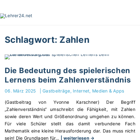
S
k
i
p
t
Schlagwort:
Zahlen
o
c
o
n
t
Die Bedeutung des spielerischen
e
Lernens beim Zahlenverständnis
n
t
06. März 2025
|
Gastbeiträge
Internet, Medien & Apps
(Gastbeitrag von Yvonne Karschner) Der Begriff
„Zahlenverständnis“ umschreibt die Fähigkeit, mit Zahlen
sowie deren Wert und Größenordnung umgehen zu können.
Für viele Schüler stellt das damit verbundene Fach
Mathematik eine kleine Herausforderung dar. Das muss nicht
"
sein! Die Grundlagen für
…
| weiterlesen →