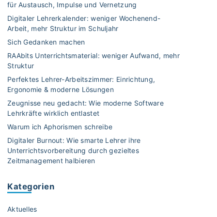
für Austausch, Impulse und Vernetzung
a
Z
g
h
Digitaler Lehrerkalender: weniger Wochenend-
a
i
Arbeit, mehr Struktur im Schuljahr
l
h
c
e
l
“
Sich Gedanken machen
n
e
–
RAAbits Unterrichtsmaterial: weniger Aufwand, mehr
l
n
D
Struktur
e
v
i
Perfektes Lehrer-Arbeitszimmer: Einrichtung,
i
e
e
Ergonomie & moderne Lösungen
c
r
W
Zeugnisse neu gedacht: Wie moderne Software
h
s
e
Lehrkräfte wirklich entlastet
t
t
l
Warum ich Aphorismen schreibe
e
ä
t
r
Digitaler Burnout: Wie smarte Lehrer ihre
n
d
Unterrichtsvorbereitung durch gezieltes
k
d
e
Zeitmanagement halbieren
l
n
r
ä
i
Z
r
Kategorien
s
a
t
"
h
"
Aktuelles
l