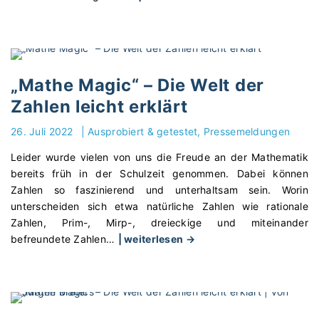
D
i
e
B
e
„Mathe Magic“ – Die Welt der
d
Zahlen leicht erklärt
e
u
26. Juli 2022
|
Ausprobiert & getestet
Pressemeldungen
t
Leider wurde vielen von uns die Freude an der Mathematik
u
bereits früh in der Schulzeit genommen. Dabei können
n
Zahlen so faszinierend und unterhaltsam sein. Worin
g
unterscheiden sich etwa natürliche Zahlen wie rationale
d
Zahlen, Prim-, Mirp-, dreieckige und miteinander
e
"
befreundete Zahlen
…
| weiterlesen →
s
„
s
M
p
a
i
t
e