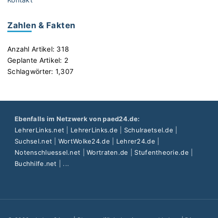
ü
r
Zahlen & Fakten
g
e
Anzahl Artikel:
318
n
Geplante Artikel:
2
B
Schlagwörter:
1,307
r
a
t
e
Ebenfalls im Netzwerk von paed24.de:
r
LehrerLinks.net
|
LehrerLinks.de
|
Schulraetsel.de
|
s
Suchsel.net
|
WortWolke24.de
|
Lehrer24.de
|
"
Notenschluessel.net
|
Wortraten.de
|
Stufentheorie.de
|
Buchhilfe.net
| ...