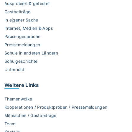
e
Ausprobiert & getestet
n
Gastbeiträge
l
In eigener Sache
e
Internet, Medien & Apps
i
c
Pausengespräche
h
Pressemeldungen
t
Schule in anderen Ländern
e
Schulgeschichte
r
Unterricht
k
l
ä
Weitere
Links
r
t
Themenwolke
|
Kooperationen / Produktproben / Pressemeldungen
v
Mitmachen / Gastbeiträge
o
Team
n
J
Kontakt