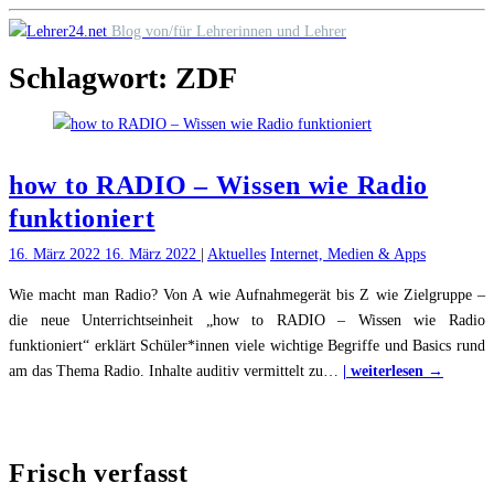
Skip
Blog von/für Lehrerinnen und Lehrer
to
Schlagwort:
ZDF
content
how to RADIO – Wissen wie Radio
funktioniert
16. März 2022
16. März 2022
|
Aktuelles
Internet, Medien & Apps
Wie macht man Radio? Von A wie Aufnahmegerät bis Z wie Zielgruppe –
die neue Unterrichtseinheit „how to RADIO – Wissen wie Radio
funktioniert“ erklärt Schüler*innen viele wichtige Begriffe und Basics rund
"how
am das Thema Radio. Inhalte auditiv vermittelt zu
…
| weiterlesen →
to
RADIO
–
Frisch verfasst
Wissen