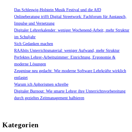
wie
Radio
Das Schleswig-Holstein Musik Festival und die AfD
funktio
Onlineberatung trifft Digital Streetwork: Fachforum für Austausch,
Impulse und Vernetzung
Digitaler Lehrerkalender: weniger Wochenend-Arbeit, mehr Struktur
im Schuljahr
Sich Gedanken machen
RAAbits Unterrichtsmaterial: weniger Aufwand, mehr Struktur
Perfektes Lehrer-Arbeitszimmer: Einrichtung, Ergonomie &
moderne Lösungen
Zeugnisse neu gedacht: Wie moderne Software Lehrkräfte wirklich
entlastet
Warum ich Aphorismen schreibe
Digitaler Burnout: Wie smarte Lehrer ihre Unterrichtsvorbereitung
durch gezieltes Zeitmanagement halbieren
Kategorien