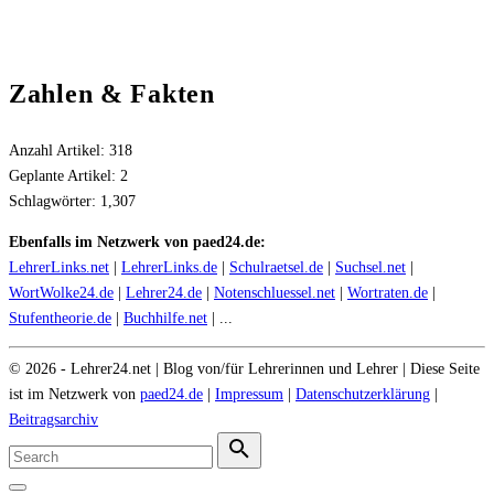
Zahlen & Fakten
Anzahl Artikel:
318
Geplante Artikel:
2
Schlagwörter:
1,307
Ebenfalls im Netzwerk von paed24.de:
LehrerLinks.net
|
LehrerLinks.de
|
Schulraetsel.de
|
Suchsel.net
|
WortWolke24.de
|
Lehrer24.de
|
Notenschluessel.net
|
Wortraten.de
|
Stufentheorie.de
|
Buchhilfe.net
| ...
©
2026
- Lehrer24.net | Blog von/für Lehrerinnen und Lehrer | Diese Seite
ist im Netzwerk von
paed24.de
|
Impressum
|
Datenschutzerklärung
|
Beitragsarchiv
Search
for:
Search
Go