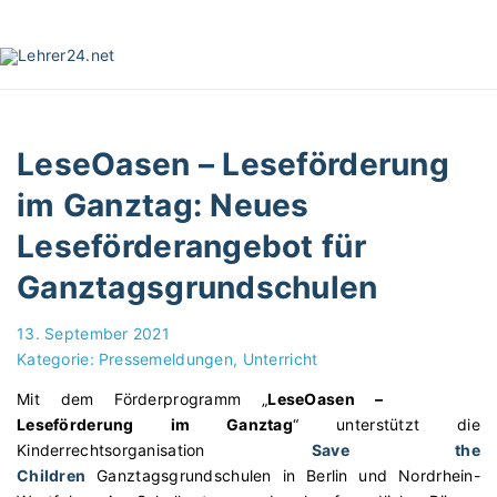
S
k
i
p
t
o
LeseOasen – Leseförderung
c
o
im Ganztag: Neues
n
Leseförderangebot für
t
e
Ganztagsgrundschulen
n
t
13. September 2021
Kategorie:
Pressemeldungen
Unterricht
Mit dem Förderprogramm „
LeseOasen –
Leseförderung im Ganztag
“ unterstützt die
Kinderrechtsorganisation
Save the
Children
Ganztagsgrundschulen in Berlin und Nordrhein-