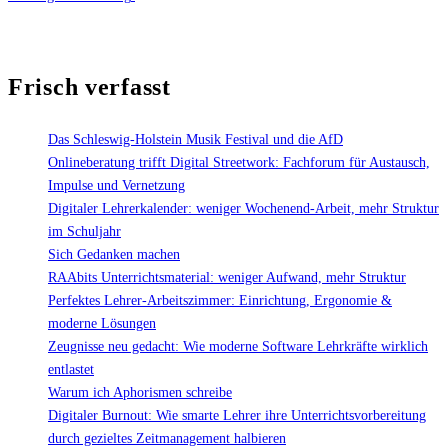
Frisch verfasst
Das Schleswig-Holstein Musik Festival und die AfD
Onlineberatung trifft Digital Streetwork: Fachforum für Austausch,
Impulse und Vernetzung
Digitaler Lehrerkalender: weniger Wochenend-Arbeit, mehr Struktur
im Schuljahr
Sich Gedanken machen
RAAbits Unterrichtsmaterial: weniger Aufwand, mehr Struktur
Perfektes Lehrer-Arbeitszimmer: Einrichtung, Ergonomie &
moderne Lösungen
Zeugnisse neu gedacht: Wie moderne Software Lehrkräfte wirklich
entlastet
Warum ich Aphorismen schreibe
Digitaler Burnout: Wie smarte Lehrer ihre Unterrichtsvorbereitung
durch gezieltes Zeitmanagement halbieren