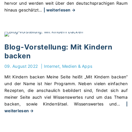
n
d
hervor und werden weit über den deutschsprachigen Raum
g
b
"
hinaus geschätzt
…
| weiterlesen →
:
a
B
G
s
l
r
t
o
u
e
g
n
l
-
Blog-Vorstellung: Mit Kindern
d
n
V
backen
s
.
o
c
d
r
09. August 2022
|
Internet, Medien & Apps
h
e
s
u
Mit Kindern backen Meine Seite heißt „Mit Kindern backen“
"
t
l
und der Name ist hier Programm. Neben vielen einfachen
e
-
Rezepten, die anschaulich bebildert sind, findet sich auf
l
U
meiner Seite auch viel Wissenswertes rund um das Thema
l
n
backen, sowie Kinderrätsel. Wissenswertes und
…
|
u
i
"
weiterlesen →
n
v
B
g
e
l
:
r
o
L