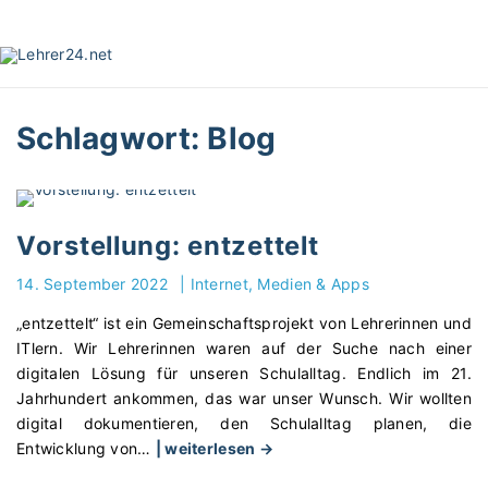
S
k
i
p
t
Schlagwort:
Blog
o
c
o
n
t
Vorstellung: entzettelt
e
14. September 2022
|
Internet, Medien & Apps
n
t
„entzettelt“ ist ein Gemeinschaftsprojekt von Lehrerinnen und
ITlern. Wir Lehrerinnen waren auf der Suche nach einer
digitalen Lösung für unseren Schulalltag. Endlich im 21.
Jahrhundert ankommen, das war unser Wunsch. Wir wollten
digital dokumentieren, den Schulalltag planen, die
"
Entwicklung von
…
| weiterlesen →
V