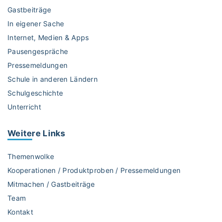
l
Gastbeiträge
i
In eigener Sache
e
Internet, Medien & Apps
s
t
Pausengespräche
"
Pressemeldungen
Schule in anderen Ländern
Schulgeschichte
Unterricht
Weitere
Links
Themenwolke
Kooperationen / Produktproben / Pressemeldungen
Mitmachen / Gastbeiträge
Team
Kontakt