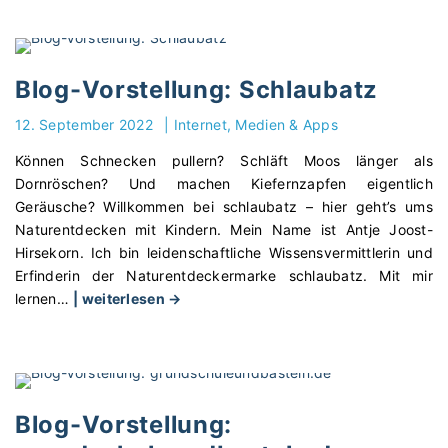
o
r
s
t
Blog-Vorstellung: Schlaubatz
e
l
12. September 2022
|
Internet, Medien & Apps
l
Können Schnecken pullern? Schläft Moos länger als
u
Dornröschen? Und machen Kiefernzapfen eigentlich
n
Geräusche? Willkommen bei schlaubatz – hier geht’s ums
g
Naturentdecken mit Kindern. Mein Name ist Antje Joost-
:
Hirsekorn. Ich bin leidenschaftliche Wissensvermittlerin und
e
Erfinderin der Naturentdeckermarke schlaubatz. Mit mir
n
"
lernen
…
| weiterlesen →
t
B
z
l
e
o
t
g
t
-
Blog-Vorstellung:
e
V
l