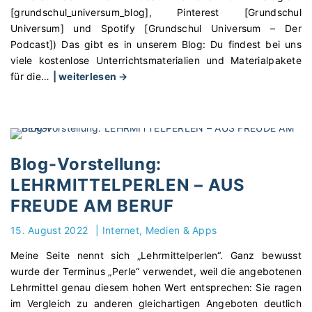
[grundschul_universum_blog], Pinterest [Grundschul
l
z
Universum] und Spotify [Grundschul Universum – Der
l
"
Podcast]) Das gibt es in unserem Blog: Du findest bei uns
u
viele kostenlose Unterrichtsmaterialien und Materialpakete
n
"
für die
…
| weiterlesen →
g
B
:
l
g
o
r
g
u
-
n
Blog-Vorstellung:
V
d
LEHRMITTELPERLEN – AUS
o
s
FREUDE AM BERUF
r
c
s
h
15. August 2022
|
Internet, Medien & Apps
t
u
e
l
Meine Seite nennt sich „Lehrmittelperlen“. Ganz bewusst
l
e
wurde der Terminus „Perle“ verwendet, weil die angebotenen
l
u
Lehrmittel genau diesem hohen Wert entsprechen: Sie ragen
u
n
im Vergleich zu anderen gleichartigen Angeboten deutlich