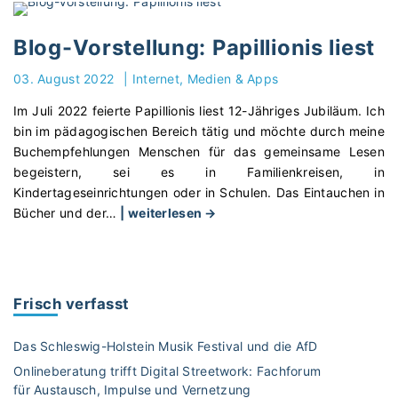
s
g
E
u
-
H
Blog-Vorstellung: Papillionis liest
m
V
R
"
o
03. August 2022
|
Internet, Medien & Apps
M
r
I
Im Juli 2022 feierte Papillionis liest 12-Jähriges Jubiläum. Ich
s
T
bin im pädagogischen Bereich tätig und möchte durch meine
t
T
Buchempfehlungen Menschen für das gemeinsame Lesen
e
E
begeistern, sei es in Familienkreisen, in
l
L
Kindertageseinrichtungen oder in Schulen. Das Eintauchen in
l
P
"
Bücher und der
…
| weiterlesen →
u
E
B
n
R
l
g
L
o
:
E
g
M
Frisch verfasst
N
-
i
–
V
t
Das Schleswig-Holstein Musik Festival und die AfD
A
o
K
U
Onlineberatung trifft Digital Streetwork: Fachforum
r
i
S
für Austausch, Impulse und Vernetzung
s