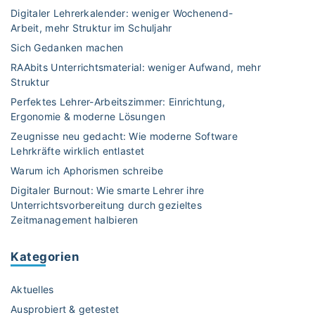
n
F
Digitaler Lehrerkalender: weniger Wochenend-
t
d
R
Arbeit, mehr Struktur im Schuljahr
e
e
E
l
Sich Gedanken machen
r
U
l
RAAbits Unterrichtsmaterial: weniger Aufwand, mehr
n
D
u
Struktur
b
E
n
Perfektes Lehrer-Arbeitszimmer: Einrichtung,
a
A
g
Ergonomie & moderne Lösungen
c
M
:
k
Zeugnisse neu gedacht: Wie moderne Software
B
P
Lehrkräfte wirklich entlastet
e
E
a
n
R
Warum ich Aphorismen schreibe
p
"
U
Digitaler Burnout: Wie smarte Lehrer ihre
i
F
Unterrichtsvorbereitung durch gezieltes
l
"
Zeitmanagement halbieren
l
i
Kategorien
o
n
Aktuelles
i
s
Ausprobiert & getestet