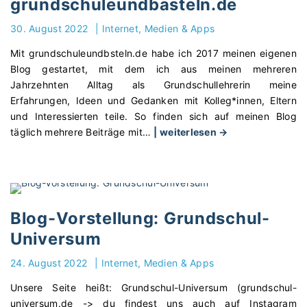
grundschuleundbasteln.de
o
t
r
30. August 2022
|
Internet, Medien & Apps
"
s
Mit grundschuleundbsteln.de habe ich 2017 meinen eigenen
t
Blog gestartet, mit dem ich aus meinen mehreren
e
Jahrzehnten Alltag als Grundschullehrerin meine
l
Erfahrungen, Ideen und Gedanken mit Kolleg*innen, Eltern
l
und Interessierten teile. So finden sich auf meinen Blog
u
"
täglich mehrere Beiträge mit
…
| weiterlesen →
n
B
g
l
:
o
S
g
c
-
h
Blog-Vorstellung: Grundschul-
V
l
Universum
o
a
r
u
24. August 2022
|
Internet, Medien & Apps
s
b
Unsere Seite heißt: Grundschul-Universum (grundschul-
t
a
universum.de -> du findest uns auch auf Instagram
e
t