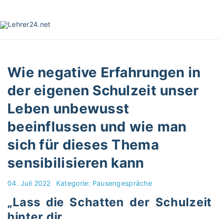
S
k
i
p
t
o
Wie negative Erfahrungen in
c
o
der eigenen Schulzeit unser
n
Leben unbewusst
t
e
beeinflussen und wie man
n
t
sich für dieses Thema
sensibilisieren kann
04. Juli 2022
Kategorie:
Pausengespräche
„Lass die Schatten der Schulzeit
hinter dir
…