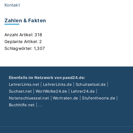
Kontakt
Zahlen & Fakten
Anzahl Artikel:
318
Geplante Artikel:
2
Schlagwörter:
1,307
Ebenfalls im Netzwerk von paed24.de:
LehrerLinks.net
|
LehrerLinks.de
|
Schulraetsel.de
|
Suchsel.net
|
WortWolke24.de
|
Lehrer24.de
|
Notenschluessel.net
|
Wortraten.de
|
Stufentheorie.de
|
Buchhilfe.net
| ...