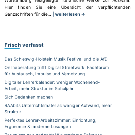
Württemberg festgelegte literarische Werke zur Auswahl.
Hier finden Sie eine Übersicht der verpflichtenden
"
Ganzschriften für die
…
| weiterlesen →
P
r
ü
f
Frisch verfasst
u
n
Das Schleswig-Holstein Musik Festival und die AfD
g
Onlineberatung trifft Digital Streetwork: Fachforum
s
für Austausch, Impulse und Vernetzung
l
Digitaler Lehrerkalender: weniger Wochenend-
e
Arbeit, mehr Struktur im Schuljahr
k
t
Sich Gedanken machen
ü
RAAbits Unterrichtsmaterial: weniger Aufwand, mehr
r
Struktur
e
Perfektes Lehrer-Arbeitszimmer: Einrichtung,
n
Ergonomie & moderne Lösungen
2
Zeugnisse neu gedacht: Wie moderne Software