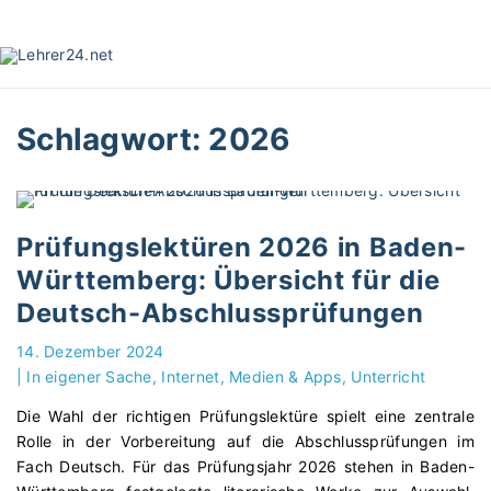
S
k
i
p
t
Schlagwort:
2026
o
c
o
n
t
Prüfungslektüren 2026 in Baden-
e
Württemberg: Übersicht für die
n
Deutsch-Abschlussprüfungen
t
14. Dezember 2024
|
In eigener Sache
Internet, Medien & Apps
Unterricht
Die Wahl der richtigen Prüfungslektüre spielt eine zentrale
Rolle in der Vorbereitung auf die Abschlussprüfungen im
Fach Deutsch. Für das Prüfungsjahr 2026 stehen in Baden-