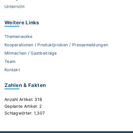
e
Unterricht
r
g
:
Weitere
Links
Ü
b
Themenwolke
e
Kooperationen / Produktproben / Pressemeldungen
r
Mitmachen / Gastbeiträge
s
Team
i
c
Kontakt
h
t
Zahlen & Fakten
f
ü
Anzahl Artikel:
318
r
Geplante Artikel:
2
d
Schlagwörter:
1,307
i
e
D