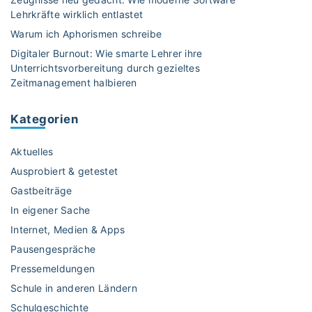
0
Lehrkräfte wirklich entlastet
2
Warum ich Aphorismen schreibe
6
Digitaler Burnout: Wie smarte Lehrer ihre
i
Unterrichtsvorbereitung durch gezieltes
n
Zeitmanagement halbieren
B
a
Kategorien
d
e
Aktuelles
n
-
Ausprobiert & getestet
W
Gastbeiträge
ü
In eigener Sache
r
Internet, Medien & Apps
t
t
Pausengespräche
e
Pressemeldungen
m
Schule in anderen Ländern
b
Schulgeschichte