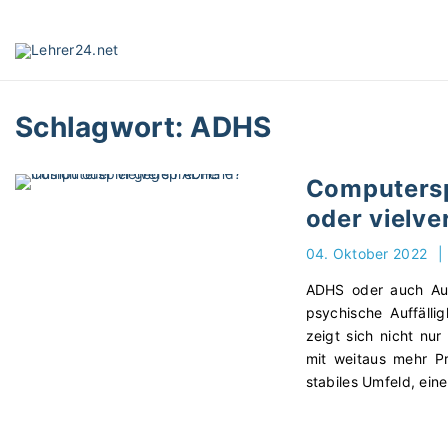
S
k
i
p
t
Schlagwort:
ADHS
o
c
o
Computersp
n
oder vielv
t
e
04. Oktober 2022
|
n
t
ADHS oder auch Aufm
psychische Auffälli
zeigt sich nicht nu
mit weitaus mehr P
stabiles Umfeld, ei