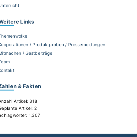
Unterricht
Weitere
Links
Themenwolke
Kooperationen / Produktproben / Pressemeldungen
Mitmachen / Gastbeiträge
Team
Kontakt
Zahlen & Fakten
Anzahl Artikel:
318
Geplante Artikel:
2
Schlagwörter:
1,307