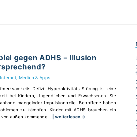
iel gegen ADHS – Illusion
ersprechend?
Internet, Medien & Apps
erksamkeits-Defizit-Hyperaktivitäts-Störung ist eine
gkeit bei Kindern, Jugendlichen und Erwachsenen. Sie
r anhand mangelnder Impulskontrolle. Betroffene haben
roblemen zu kämpfen. Kinder mit ADHS brauchen ein
"
ne von außen kommende
…
| weiterlesen →
C
o