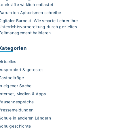
Lehrkräfte wirklich entlastet
Warum ich Aphorismen schreibe
Digitaler Burnout: Wie smarte Lehrer ihre
Unterrichtsvorbereitung durch gezieltes
Zeitmanagement halbieren
Kategorien
Aktuelles
Ausprobiert & getestet
Gastbeiträge
In eigener Sache
Internet, Medien & Apps
Pausengespräche
Pressemeldungen
Schule in anderen Ländern
Schulgeschichte