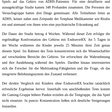
Spiels auf das Gehirn von ADHS-Patienten. Für eine detaillierte und
aussagekräftige Studie kamen 348 Probanden zusammen. Die Personen der
Versuchsgruppe hatten drei Dinge gemeinsam: Alle Teilnehmer litten an
ADHS, keiner nahm zum Zeitpunkt der Testphase Medikamente wie Ritalin
ein und niemand von ihnen wies eine psychiatrische Erkrankung auf.
Die Dauer der Studie betrug 4 Wochen. Während dieser Zeit erfolgte die
regelmäßige Konfrontation des Gehirns mit EndeavorRX. An 5 Tagen in
der Woche widmeten die Kinder jeweils 25 Minuten ihrer Zeit genau
diesem Spiel. Im Rahmen des Tests konzentrierten sich die Wissenschaftler
auf verschiedene Bereiche des Gehirns. Sie erforschten die Wahrnehmung
und ihre Ausdehnung während des Spieles. Darüber hinaus interessierten
sich die Forscher für die Multitasking-Fähigkeiten und die Frage, ob das
integrierte Belohnungssystem den Zustand verbessert.
Der direkte Vergleich mit Kindern ohne EndeavorRX brachte tatsächlich
erfreuliche Ergebnisse hervor. Innerhalb von anschließenden Tests konnte
die Gaming-Gruppe höhere Punkte erzielen als die Testgruppe, die das Spiel
nicht einsetzte. In puncto Konzentration ließen sich deutliche Steigerungen
feststellen.