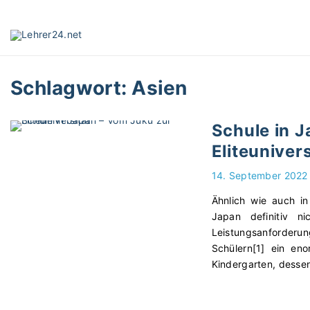
S
k
i
p
t
Schlagwort:
Asien
o
c
o
Schule in 
n
Eliteunivers
t
e
14. September 2022
n
t
Ähnlich wie auch in
Japan definitiv n
Leistungsanforde
Schülern[1] ein eno
Kindergarten, desse