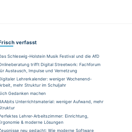
Frisch verfasst
Das Schleswig-Holstein Musik Festival und die AfD
Onlineberatung trifft Digital Streetwork: Fachforum
für Austausch, Impulse und Vernetzung
Digitaler Lehrerkalender: weniger Wochenend-
Arbeit, mehr Struktur im Schuljahr
Sich Gedanken machen
RAAbits Unterrichtsmaterial: weniger Aufwand, mehr
Struktur
Perfektes Lehrer-Arbeitszimmer: Einrichtung,
Ergonomie & moderne Lösungen
Zeugnisse neu gedacht: Wie moderne Software