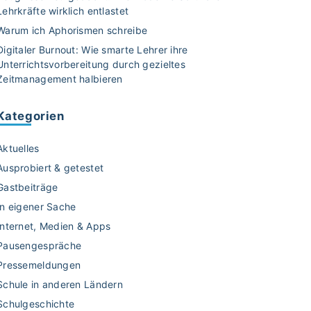
Lehrkräfte wirklich entlastet
Warum ich Aphorismen schreibe
Digitaler Burnout: Wie smarte Lehrer ihre
Unterrichtsvorbereitung durch gezieltes
Zeitmanagement halbieren
Kategorien
Aktuelles
Ausprobiert & getestet
Gastbeiträge
In eigener Sache
Internet, Medien & Apps
Pausengespräche
Pressemeldungen
Schule in anderen Ländern
Schulgeschichte