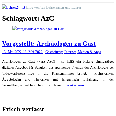
Skip
Blog von/für Lehrerinnen und Lehrer
to
Schlagwort:
AzG
content
Vorgestellt: Archäologen zu Gast
13. Mai 2022
13. Mai 2022
|
Gastbeiträge
Internet, Medien & Apps
Archäologen zu Gast (kurz AzG) – so heißt ein bislang einzigartiges
digitales Angebot für Schulen, das spannende Themen der Archäologie per
Videokonferenz live in die Klassenzimmer bringt. Prähistoriker,
Ägyptologen und Historiker mit langjähriger Erfahrung in der
"Vorgestellt:
Vermittlungsarbeit besuchen Ihre Klasse
…
| weiterlesen →
Archäologen
zu
Gast"
Frisch verfasst