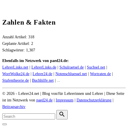
Zahlen & Fakten
Anzahl Artikel:
318
Geplante Artikel:
2
Schlagwörter:
1,307
Ebenfalls im Netzwerk von paed24.de:
LehrerLinks.net
|
LehrerLinks.de
|
Schulraetsel.de
|
Suchsel.net
|
WortWolke24.de
|
Lehrer24.de
|
Notenschluessel.net
|
Wortraten.de
|
Stufentheorie.de
|
Buchhilfe.net
| ...
©
2026
- Lehrer24.net | Blog von/für Lehrerinnen und Lehrer | Diese Seite
ist im Netzwerk von
paed24.de
|
Impressum
|
Datenschutzerklärung
|
Beitragsarchiv
Search
for:
Search
Go