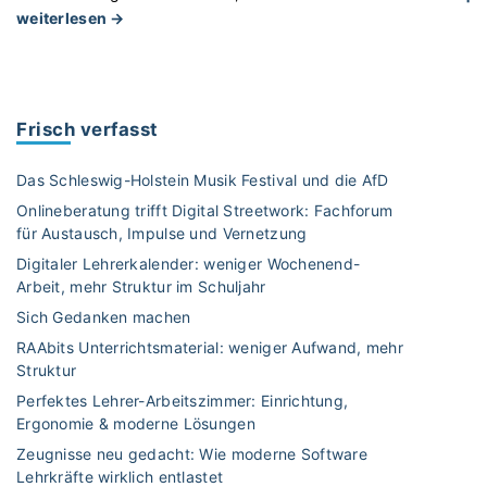
"
weiterlesen →
W
a
r
u
Frisch verfasst
m
e
Das Schleswig-Holstein Musik Festival und die AfD
i
Onlineberatung trifft Digital Streetwork: Fachforum
g
für Austausch, Impulse und Vernetzung
e
Digitaler Lehrerkalender: weniger Wochenend-
n
Arbeit, mehr Struktur im Schuljahr
t
l
Sich Gedanken machen
i
RAAbits Unterrichtsmaterial: weniger Aufwand, mehr
c
Struktur
h
Perfektes Lehrer-Arbeitszimmer: Einrichtung,
K
Ergonomie & moderne Lösungen
u
Zeugnisse neu gedacht: Wie moderne Software
n
Lehrkräfte wirklich entlastet