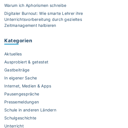
s
Warum ich Aphorismen schreibe
t
Digitaler Burnout: Wie smarte Lehrer ihre
u
Unterrichtsvorbereitung durch gezieltes
n
Zeitmanagement halbieren
t
e
Kategorien
r
r
Aktuelles
i
c
Ausprobiert & getestet
h
Gastbeiträge
t
In eigener Sache
?
Internet, Medien & Apps
"
Pausengespräche
Pressemeldungen
Schule in anderen Ländern
Schulgeschichte
Unterricht