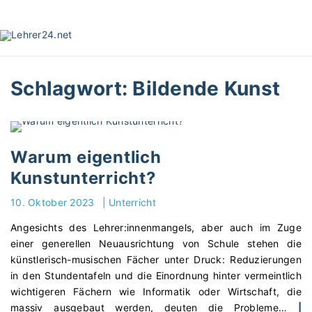
S
k
i
p
t
Schlagwort:
Bildende Kunst
o
c
o
n
t
Warum eigentlich
e
Kunstunterricht?
n
t
10. Oktober 2023
|
Unterricht
Angesichts des Lehrer:innenmangels, aber auch im Zuge
einer generellen Neuausrichtung von Schule stehen die
künstlerisch-musischen Fächer unter Druck: Reduzierungen
in den Stundentafeln und die Einordnung hinter vermeintlich
wichtigeren Fächern wie Informatik oder Wirtschaft, die
massiv ausgebaut werden, deuten die Probleme
…
|