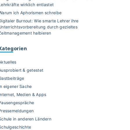
Lehrkräfte wirklich entlastet
Warum ich Aphorismen schreibe
Digitaler Burnout: Wie smarte Lehrer ihre
Unterrichtsvorbereitung durch gezieltes
Zeitmanagement halbieren
Kategorien
Aktuelles
Ausprobiert & getestet
Gastbeiträge
In eigener Sache
Internet, Medien & Apps
Pausengespräche
Pressemeldungen
Schule in anderen Ländern
Schulgeschichte