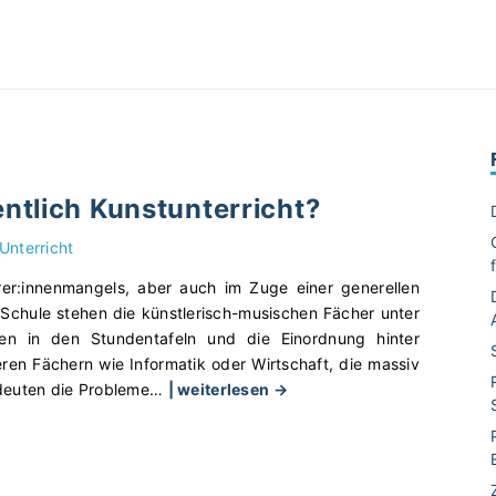
ntlich Kunstunterricht?
Unterricht
er:innenmangels, aber auch im Zuge einer generellen
Schule stehen die künstlerisch-musischen Fächer unter
en in den Stundentafeln und die Einordnung hinter
eren Fächern wie Informatik oder Wirtschaft, die massiv
"
deuten die Probleme
…
| weiterlesen →
W
a
r
u