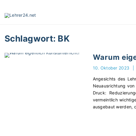
S
k
i
p
t
Schlagwort:
BK
o
c
o
Warum eige
n
t
10. Oktober 2023
|
e
Angesichts des Lehr
n
Neuausrichtung von 
t
Druck: Reduzierung
vermeintlich wichtig
ausgebaut werden, 