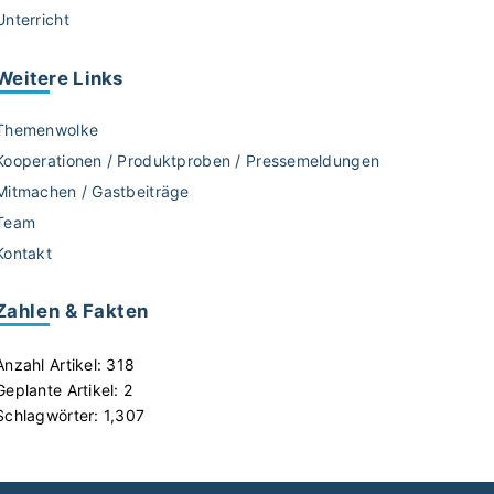
Unterricht
Weitere
Links
Themenwolke
Kooperationen / Produktproben / Pressemeldungen
Mitmachen / Gastbeiträge
Team
Kontakt
Zahlen & Fakten
Anzahl Artikel:
318
Geplante Artikel:
2
Schlagwörter:
1,307