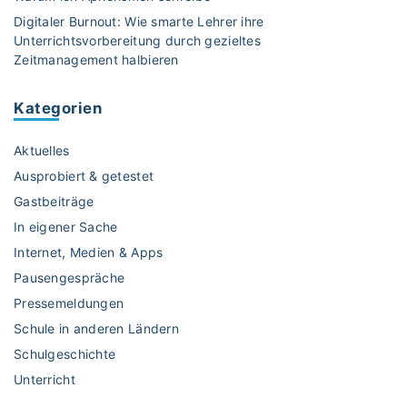
n
Digitaler Burnout: Wie smarte Lehrer ihre
n
Unterrichtsvorbereitung durch gezieltes
v
Zeitmanagement halbieren
o
l
Kategorien
l
e
Aktuelles
r
E
Ausprobiert & getestet
i
Gastbeiträge
n
In eigener Sache
s
Internet, Medien & Apps
a
t
Pausengespräche
z
Pressemeldungen
i
Schule in anderen Ländern
m
Schulgeschichte
U
Unterricht
n
t