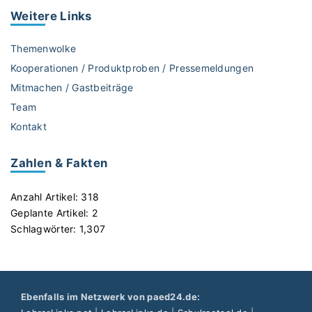
e
Weitere
Links
r
r
Themenwolke
i
Kooperationen / Produktproben / Pressemeldungen
c
Mitmachen / Gastbeiträge
h
Team
t
"
Kontakt
Zahlen & Fakten
Anzahl Artikel:
318
Geplante Artikel:
2
Schlagwörter:
1,307
Ebenfalls im Netzwerk von paed24.de: