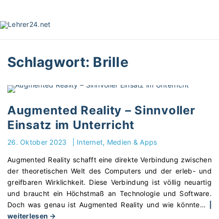
S
k
i
p
t
Schlagwort:
Brille
o
c
o
n
t
Augmented Reality – Sinnvoller
e
Einsatz im Unterricht
n
t
26. Oktober 2023
|
Internet, Medien & Apps
Augmented Reality schafft eine direkte Verbindung zwischen
der theoretischen Welt des Computers und der erleb- und
greifbaren Wirklichkeit. Diese Verbindung ist völlig neuartig
und braucht ein Höchstmaß an Technologie und Software.
Doch was genau ist Augmented Reality und wie könnte
…
|
"
weiterlesen →