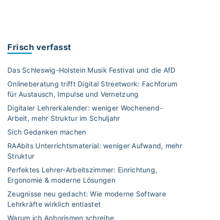
A
u
g
m
Frisch verfasst
e
n
Das Schleswig-Holstein Musik Festival und die AfD
t
Onlineberatung trifft Digital Streetwork: Fachforum
e
für Austausch, Impulse und Vernetzung
d
Digitaler Lehrerkalender: weniger Wochenend-
R
Arbeit, mehr Struktur im Schuljahr
e
a
Sich Gedanken machen
l
RAAbits Unterrichtsmaterial: weniger Aufwand, mehr
i
Struktur
t
Perfektes Lehrer-Arbeitszimmer: Einrichtung,
y
Ergonomie & moderne Lösungen
–
Zeugnisse neu gedacht: Wie moderne Software
S
Lehrkräfte wirklich entlastet
i
Warum ich Aphorismen schreibe