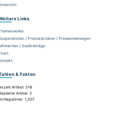
Unterricht
Weitere
Links
Themenwolke
Kooperationen / Produktproben / Pressemeldungen
Mitmachen / Gastbeiträge
Team
Kontakt
Zahlen & Fakten
Anzahl Artikel:
318
Geplante Artikel:
2
Schlagwörter:
1,307