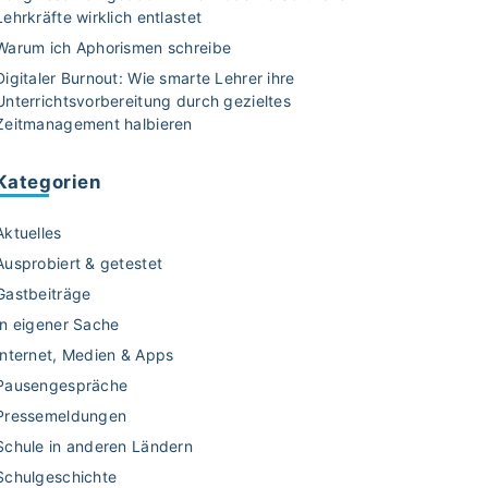
Lehrkräfte wirklich entlastet
Warum ich Aphorismen schreibe
Digitaler Burnout: Wie smarte Lehrer ihre
Unterrichtsvorbereitung durch gezieltes
Zeitmanagement halbieren
Kategorien
Aktuelles
Ausprobiert & getestet
Gastbeiträge
In eigener Sache
Internet, Medien & Apps
Pausengespräche
Pressemeldungen
Schule in anderen Ländern
Schulgeschichte