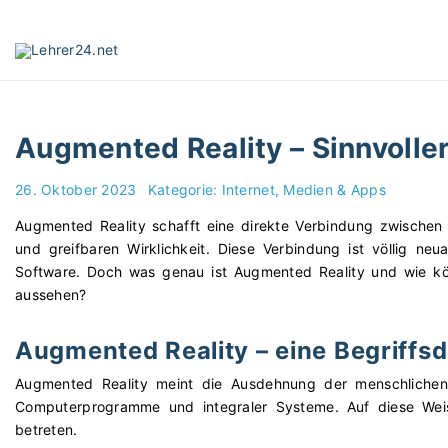
S
k
i
p
t
o
Augmented Reality – Sinnvoller
c
o
26. Oktober 2023
Kategorie:
Internet, Medien & Apps
n
t
Augmented Reality schafft eine direkte Verbindung zwischen
e
und greifbaren Wirklichkeit. Diese Verbindung ist völlig n
n
Software. Doch was genau ist Augmented Reality und wie könn
t
aussehen?
Augmented Reality – eine Begriffsd
Augmented Reality meint die Ausdehnung der menschlichen
Computerprogramme und integraler Systeme. Auf diese Wei
betreten.