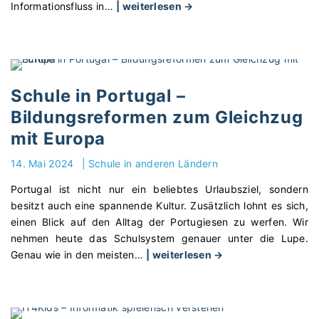
h
i
"
Informationsfluss in
…
| weiterlesen →
t
c
L
"
h
i
t
n
s
k
m
1
Schule in Portugal –
a
0
Bildungsreformen zum Gleichzug
t
.
e
mit Europa
d
r
e
14. Mai 2024
|
Schule in anderen Ländern
i
:
a
I
Portugal ist nicht nur ein beliebtes Urlaubsziel, sondern
l
h
besitzt auch eine spannende Kultur. Zusätzlich lohnt es sich,
i
r
einen Blick auf den Alltag der Portugiesen zu werfen. Wir
e
e
nehmen heute das Schulsystem genauer unter die Lupe.
n
h
"
Genau wie in den meisten
…
| weiterlesen →
e
i
S
r
l
c
s
f
h
c
r