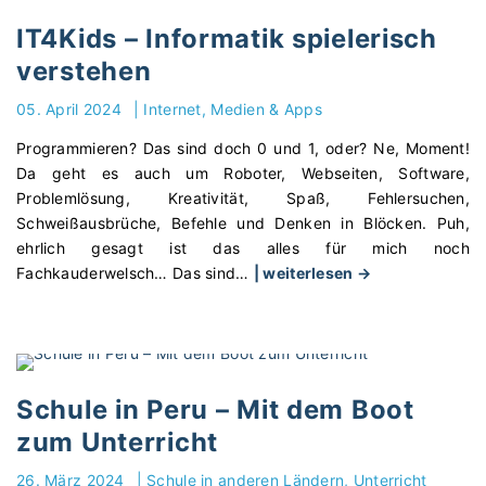
u
h
e
l
IT4Kids – Informatik spielerisch
i
i
e
verstehen
e
c
i
n
h
n
05. April 2024
|
Internet, Medien & Apps
e
e
P
n
P
Programmieren? Das sind doch 0 und 1, oder? Ne, Moment!
o
:
l
Da geht es auch um Roboter, Webseiten, Software,
r
M
a
Problemlösung, Kreativität, Spaß, Fehlersuchen,
t
a
t
Schweißausbrüche, Befehle und Denken in Blöcken. Puh,
u
t
t
ehrlich gesagt ist das alles für mich noch
g
e
f
"
Fachkauderwelsch… Das sind
…
| weiterlesen →
a
r
o
I
l
i
r
T
–
a
m
4
B
l
f
K
i
i
ü
i
l
Schule in Peru – Mit dem Boot
e
r
d
d
zum Unterricht
n
d
s
u
f
e
–
n
26. März 2024
|
Schule in anderen Ländern
Unterricht