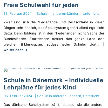
u
e
h
Freie Schulwahl für jeden
n
n
i
l
d
d
n
h
13. Februar 2024
|
Schule in anderen Ländern
Unterricht
e
H
A
i
n
Zwar sind sich die Niederlande und Deutschland in vielen
e
r
l
U
Dingen sehr ähnlich, das Schulsystem gehört allerdings nicht
l
g
f
n
dazu. Denn Bildung ist in den Niederlanden nicht Sache der
d
e
e
t
Bundesländer. Stattdessen besitzt das ganze Land den
e
n
n
e
gleichen Bildungsplan, sodass jeder Schüler dort
…
|
n
t
z
r
"
weiterlesen →
s
i
u
r
S
a
n
d
i
c
g
i
e
c
h
e
e
n
h
u
n
n
K
t
l
s
–
o
Schule in Dänemark – Individuelle
a
e
t
E
m
Lehrpläne für jedes Kind
b
i
a
i
m
K
n
t
n
u
06. Februar 2024
|
Schule in anderen Ländern
Unterricht
l
d
t
K
n
a
Das dänische Schulsystem zählt, ebenso wie die anderen
e
R
u
a