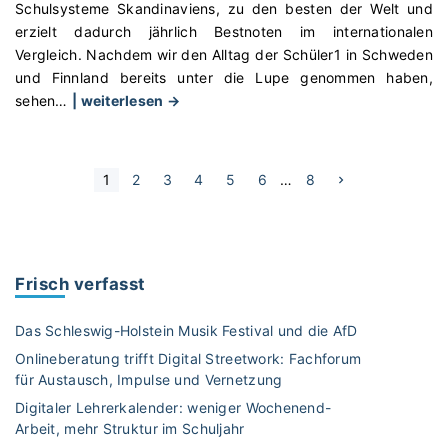
s
Schulsysteme Skandinaviens, zu den besten der Welt und
n
e
s
l
s
erzielt dadurch jährlich Bestnoten im internationalen
N
l
s
w
e
Vergleich. Nachdem wir den Alltag der Schüler1 in Schweden
i
i
a
a
8
und Finnland bereits unter die Lupe genommen haben,
e
g
u
h
"
"
sehen
…
| weiterlesen →
d
i
f
l
S
e
o
d
e
c
r
n
i
n
h
l
s
e
S
u
N
1
2
3
4
5
6
…
8
u
e
a
u
W
n
e
x
l
n
n
a
t
d
p
i
e
d
t
n
z
a
i
g
e
e
g
t
u
e
Frisch verfasst
n
n
r
e
r
e
D
–
r
z
E
n
ä
Das Schleswig-Holstein Musik Festival und die AfD
F
i
u
u
n
r
n
c
Onlineberatung trifft Digital Streetwork: Fachforum
r
r
e
e
für Austausch, Impulse und Vernetzung
h
B
o
u
m
i
t
e
Digitaler Lehrerkalender: weniger Wochenend-
p
m
a
e
"
g
Arbeit, mehr Struktur im Schuljahr
a
r
S