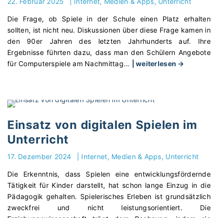
22. Februar 2025
|
Internet, Medien & Apps
Unterricht
u
c
i
Die Frage, ob Spiele in der Schule einen Platz erhalten
s
k
n
sollten, ist nicht neu. Diskussionen über diese Frage kamen in
s
e
d
den 90er Jahren des letzten Jahrhunderts auf. Ihre
p
–
e
Ergebnisse führten dazu, dass man den Schülern Angebote
r
E
r
"
für Computerspiele am Nachmittag
…
| weiterlesen →
ü
u
l
D
f
r
e
i
u
o
i
g
n
p
c
i
g
a
h
t
e
i
t
Einsatz von digitalen Spielen im
a
n
m
l
Unterricht
l
v
U
e
e
o
n
r
17. Dezember 2024
|
Internet, Medien & Apps
Unterricht
S
r
t
n
Die Erkenntnis, dass Spielen eine entwicklungsfördernde
p
"
e
e
Tätigkeit für Kinder darstellt, hat schon lange Einzug in die
i
r
n
Pädagogik gehalten. Spielerisches Erleben ist grundsätzlich
e
r
m
zweckfrei und nicht leistungsorientiert. Die
l
i
i