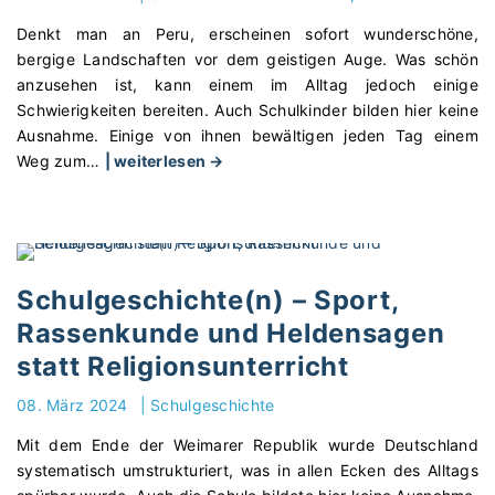
ü
n
I
g
r
Denkt man an Peru, erscheinen sofort wunderschöne,
U
n
s
B
bergige Landschaften vor dem geistigen Auge. Was schön
n
f
r
e
anzusehen ist, kann einem im Alltag jedoch einige
t
o
e
r
Schwierigkeiten bereiten. Auch Schulkinder bilden hier keine
e
r
f
u
Ausnahme. Einige von ihnen bewältigen jeden Tag einem
r
m
o
f
"
Weg zum
…
| weiterlesen →
r
a
r
s
S
i
t
m
o
c
c
i
e
r
h
h
k
n
i
u
t
s
z
e
l
i
p
u
Schulgeschichte(n) – Sport,
n
e
s
i
m
Rassenkunde und Heldensagen
t
i
t
e
G
statt Religionsunterricht
i
n
g
l
l
e
P
e
e
e
08. März 2024
|
Schulgeschichte
r
e
s
r
i
u
r
t
i
Mit dem Ende der Weimarer Republik wurde Deutschland
c
n
u
a
s
systematisch umstrukturiert, was in allen Ecken des Alltags
h
g
–
r
c