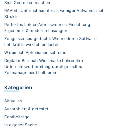
m
r
w
Sich Gedanken machen
k
c
ü
a
e
RAAbits Unterrichtsmaterial: weniger Aufwand, mehr
–
h
ß
h
Struktur
r
I
u
u
l
Perfektes Lehrer-Arbeitszimmer: Einrichtung,
i
n
l
n
a
Ergonomie & moderne Lösungen
d
w
g
e
m
Zeugnisse neu gedacht: Wie moderne Software
i
a
"
9
r
Lehrkräfte wirklich entlastet
v
h
.
u
i
Warum ich Aphorismen schreibe
l
J
d
f
n
Digitaler Burnout: Wie smarte Lehrer ihre
u
u
ü
Unterrichtsvorbereitung durch gezieltes
n
g
e
r
Zeitmanagement halbieren
i
d
l
j
2
l
e
e
Kategorien
0
e
d
2
r
L
e
4
Aktuelles
B
e
n
"
Ausprobiert & getestet
h
e
"
Gastbeiträge
r
i
p
In eigener Sache