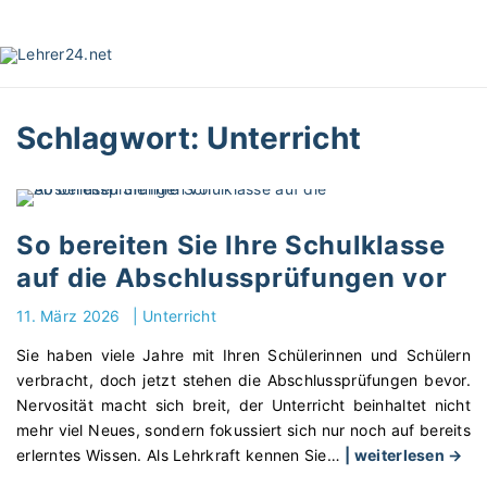
S
k
i
p
t
Schlagwort:
Unterricht
o
c
o
n
t
So bereiten Sie Ihre Schulklasse
e
auf die Abschlussprüfungen vor
n
t
11. März 2026
|
Unterricht
Sie haben viele Jahre mit Ihren Schülerinnen und Schülern
verbracht, doch jetzt stehen die Abschlussprüfungen bevor.
Nervosität macht sich breit, der Unterricht beinhaltet nicht
mehr viel Neues, sondern fokussiert sich nur noch auf bereits
"
erlerntes Wissen. Als Lehrkraft kennen Sie
…
| weiterlesen →
S