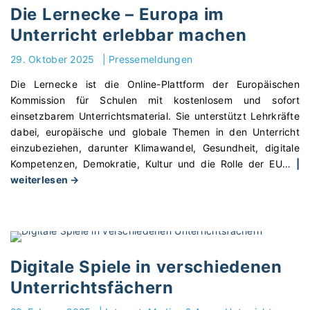
u
n
Die Lernecke – Europa im
l
g
Unterricht erlebbar machen
k
e
l
r
29. Oktober 2025
|
Pressemeldungen
a
-
s
Die Lernecke ist die Online-Plattform der Europäischen
T
s
Kommission für Schulen mit kostenlosem und sofort
a
e
einsetzbarem Unterrichtsmaterial. Sie unterstützt Lehrkräfte
s
a
dabei, europäische und globale Themen in den Unterricht
t
u
einzubeziehen, darunter Klimawandel, Gesundheit, digitale
s
f
Kompetenzen, Demokratie, Kultur und die Rolle der EU
…
|
c
d
"
weiterlesen →
h
i
D
r
e
i
e
A
e
i
b
L
b
s
e
e
Digitale Spiele in verschiedenen
c
r
n
Unterrichtsfächern
h
n
I
l
e
k