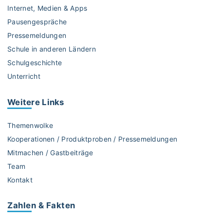
t
l
Internet, Medien & Apps
r
ä
Pausengespräche
n
ä
Pressemeldungen
e
g
Schule in anderen Ländern
f
e
ü
Schulgeschichte
r
Unterricht
j
e
Weitere
Links
d
e
Themenwolke
s
K
Kooperationen / Produktproben / Pressemeldungen
i
Mitmachen / Gastbeiträge
n
Team
d
Kontakt
"
Zahlen & Fakten