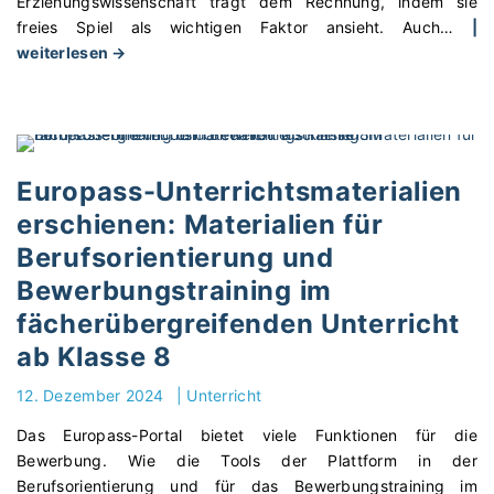
Erziehungswissenschaft trägt dem Rechnung, indem sie
e
c
t
freies Spiel als wichtigen Faktor ansieht. Auch
…
|
i
h
u
"
weiterlesen →
n
t
n
E
v
e
s
i
e
r
e
n
r
l
r
s
s
e
e
a
c
b
Europass-Unterrichtsmaterialien
m
t
h
b
i
erschienen: Materialien für
z
i
a
n
Berufsorientierung und
v
e
r
n
o
d
Bewerbungstraining im
m
o
n
e
a
v
fächerübergreifenden Unterricht
d
n
c
a
ab Klasse 8
i
e
h
t
g
n
e
i
12. Dezember 2024
|
Unterricht
i
U
n
v
t
n
Das Europass-Portal bietet viele Funktionen für die
"
e
a
t
Bewerbung. Wie die Tools der Plattform in der
n
l
e
Berufsorientierung und für das Bewerbungstraining im
L