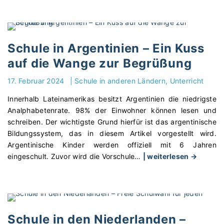
n
i
)
n
g
c
–
L
i
h
S
e
m
t
p
i
Schule in Argentinien – Ein Kuss
f
"
o
c
ä
auf die Wange zur Begrüßung
r
h
c
t
t
17. Februar 2024
|
Schule in anderen Ländern
Unterricht
h
,
e
e
R
Innerhalb Lateinamerikas besitzt Argentinien die niedrigste
r
r
a
Analphabetenrate. 98% der Einwohner können lesen und
S
ü
s
schreiben. Der wichtigste Grund hierfür ist das argentinische
p
b
s
Bildungssystem, das in diesem Artikel vorgestellt wird.
r
e
e
Argentinische Kinder werden offiziell mit 6 Jahren
a
r
n
"
eingeschult. Zuvor wird die Vorschule
…
| weiterlesen →
c
g
k
S
h
r
u
c
e
e
n
h
:
i
d
u
W
f
e
l
a
Schule in den Niederlanden –
e