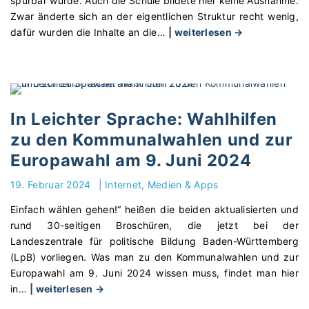
spürbar wurde. Auch die Schule bildete hier keine Ausnahme.
z
u
M
t
h
Zwar änderte sich an der eigentlichen Struktur recht wenig,
u
n
i
e
v
"
dafür wurden die Inhalte an die
…
| weiterlesen →
g
d
t
t
e
S
m
B
d
!
r
c
i
e
e
"
s
h
t
w
m
t
u
E
e
B
e
l
u
In Leichter Sprache: Wahlhilfen
r
o
h
g
r
zu den Kommunalwahlen und zur
b
o
e
e
o
u
t
Europawahl am 9. Juni 2024
n
s
p
n
z
"
c
a
19. Februar 2024
|
Internet, Medien & Apps
g
u
h
"
s
m
i
Einfach wählen gehen!“ heißen die beiden aktualisierten und
t
U
c
rund 30-seitigen Broschüren, die jetzt bei der
r
n
h
Landeszentrale für politische Bildung Baden-Württemberg
a
t
t
(LpB) vorliegen. Was man zu den Kommunalwahlen und zur
i
e
e
Europawahl am 9. Juni 2024 wissen muss, findet man hier
n
r
(
"
in
…
| weiterlesen →
i
r
n
I