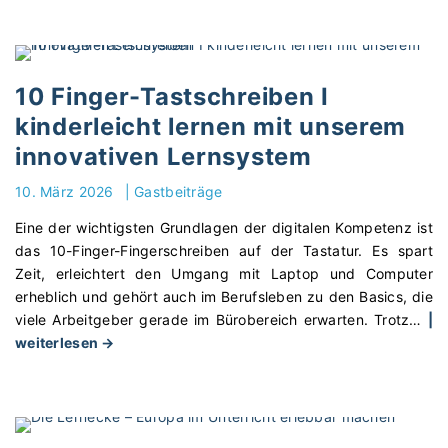
o
b
e
r
10 Finger-Tastschreiben I
e
kinderleicht lernen mit unserem
i
innovativen Lernsystem
t
e
10. März 2026
|
Gastbeiträge
n
S
Eine der wichtigsten Grundlagen der digitalen Kompetenz ist
i
das 10-Finger-Fingerschreiben auf der Tastatur. Es spart
e
Zeit, erleichtert den Umgang mit Laptop und Computer
I
erheblich und gehört auch im Berufsleben zu den Basics, die
h
viele Arbeitgeber gerade im Bürobereich erwarten. Trotz
…
|
r
"
weiterlesen →
e
1
S
0
c
F
h
i