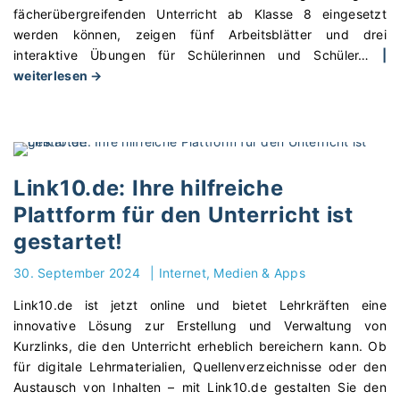
e
r
fächerübergreifenden Unterricht ab Klasse 8 eingesetzt
e
n
r
werden können, zeigen fünf Arbeitsblätter und drei
r
S
i
interaktive Übungen für Schülerinnen und Schüler
…
|
n
p
"
c
weiterlesen →
s
i
E
h
y
e
u
t
s
l
r
s
t
e
o
f
e
n
p
ä
Link10.de: Ihre hilfreiche
m
i
a
c
"
Plattform für den Unterricht ist
m
s
h
gestartet!
U
s
e
n
-
r
30. September 2024
|
Internet, Medien & Apps
t
U
n
e
n
"
Link10.de ist jetzt online und bietet Lehrkräften eine
r
t
innovative Lösung zur Erstellung und Verwaltung von
r
e
Kurzlinks, die den Unterricht erheblich bereichern kann. Ob
i
r
für digitale Lehrmaterialien, Quellenverzeichnisse oder den
c
r
Austausch von Inhalten – mit Link10.de gestalten Sie den