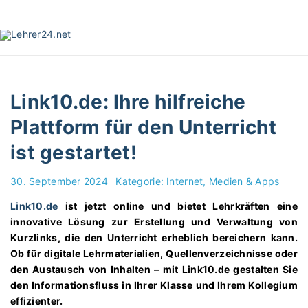
S
k
i
p
t
o
Link10.de: Ihre hilfreiche
c
o
Plattform für den Unterricht
n
ist gestartet!
t
e
n
30. September 2024
Kategorie:
Internet, Medien & Apps
t
Link10.de
ist jetzt online und bietet Lehrkräften eine
innovative Lösung zur Erstellung und Verwaltung von
Kurzlinks, die den Unterricht erheblich bereichern kann.
Ob für digitale Lehrmaterialien, Quellenverzeichnisse oder
den Austausch von Inhalten – mit Link10.de gestalten Sie
den Informationsfluss in Ihrer Klasse und Ihrem Kollegium
effizienter.