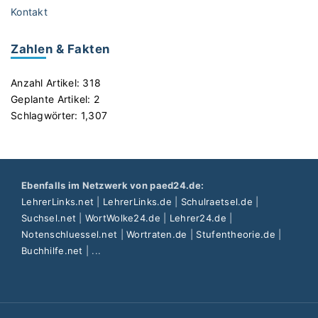
Kontakt
Zahlen & Fakten
Anzahl Artikel:
318
Geplante Artikel:
2
Schlagwörter:
1,307
Ebenfalls im Netzwerk von paed24.de:
LehrerLinks.net
|
LehrerLinks.de
|
Schulraetsel.de
|
Suchsel.net
|
WortWolke24.de
|
Lehrer24.de
|
Notenschluessel.net
|
Wortraten.de
|
Stufentheorie.de
|
Buchhilfe.net
| ...