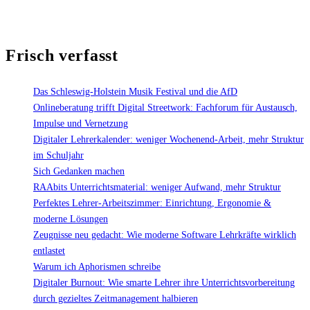
Burnout:
Wie
smarte
Frisch verfasst
Lehrer
ihre
Unterrichtsvorbereitung
Das Schleswig-Holstein Musik Festival und die AfD
durch
Onlineberatung trifft Digital Streetwork: Fachforum für Austausch,
gezieltes
Impulse und Vernetzung
Zeitmanagement
Digitaler Lehrerkalender: weniger Wochenend-Arbeit, mehr Struktur
halbieren"
im Schuljahr
Sich Gedanken machen
RAAbits Unterrichtsmaterial: weniger Aufwand, mehr Struktur
Perfektes Lehrer-Arbeitszimmer: Einrichtung, Ergonomie &
moderne Lösungen
Zeugnisse neu gedacht: Wie moderne Software Lehrkräfte wirklich
entlastet
Warum ich Aphorismen schreibe
Digitaler Burnout: Wie smarte Lehrer ihre Unterrichtsvorbereitung
durch gezieltes Zeitmanagement halbieren